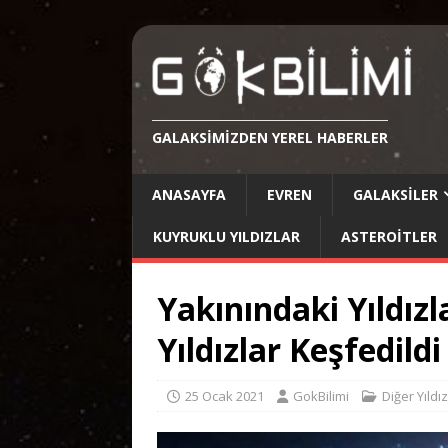
GALAKSIMIZDEN YEREL HABERLER
ANASAYFA
EVREN
GALAKSILER
KUYRUKLU YILDIZLAR
ASTEROITLER
Yakınındaki Yıldız
Yıldızlar Keşfedildi
25 Ocak 2021
GokBilimi
Diğer Yıldız