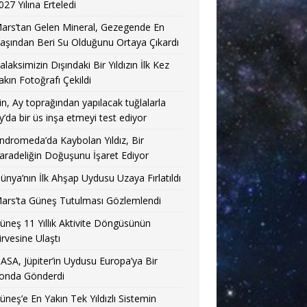
027 Yılına Erteledi
ars’tan Gelen Mineral, Gezegende En
aşından Beri Su Olduğunu Ortaya Çıkardı
alaksimizin Dışındaki Bir Yıldızın İlk Kez
akın Fotoğrafı Çekildi
in, Ay toprağından yapılacak tuğlalarla
y’da bir üs inşa etmeyi test ediyor
ndromeda’da Kaybolan Yıldız, Bir
aradeliğin Doğuşunu İşaret Ediyor
ünya’nın İlk Ahşap Uydusu Uzaya Fırlatıldı
ars’ta Güneş Tutulması Gözlemlendi
üneş 11 Yıllık Aktivite Döngüsünün
irvesine Ulaştı
ASA, Jüpiter’in Uydusu Europa’ya Bir
onda Gönderdi
üneş’e En Yakın Tek Yıldızlı Sistemin