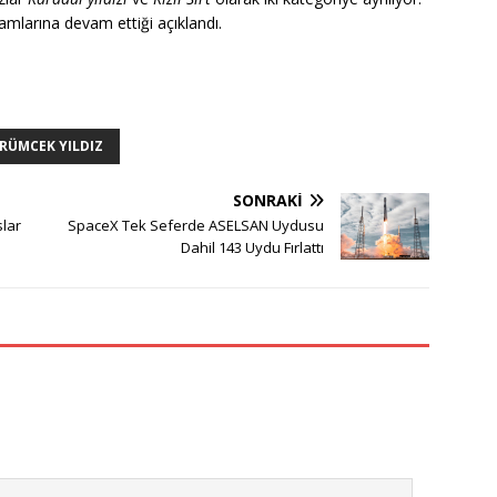
şamlarına devam ettiği açıklandı.
RÜMCEK YILDIZ
SONRAKI
lar
SpaceX Tek Seferde ASELSAN Uydusu
Dahil 143 Uydu Fırlattı