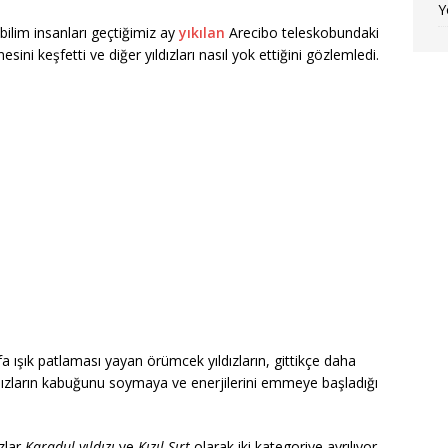
Y
bilim insanları geçtiğimiz ay
yıkılan
Arecibo teleskobundaki
sini keşfetti ve diğer yıldızları nasıl yok ettiğini gözlemledi.
a ışık patlaması yayan örümcek yıldızların, gittikçe daha
ldızların kabuğunu soymaya ve enerjilerini emmeye başladığı
ızlar
Karadul yıldızı
ve
Kızıl Sırt
olarak iki kategoriye ayrılıyor.