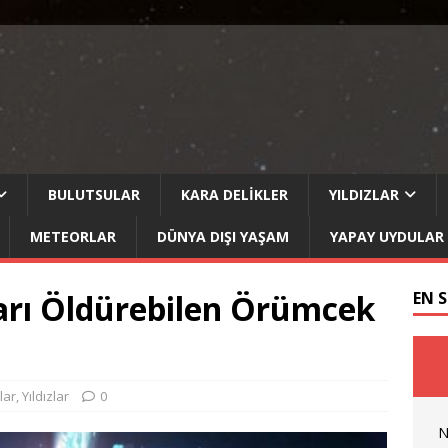
BULUTSULAR
KARA DELIKLER
YILDIZLAR
METEORLAR
DÜNYA DIŞI YAŞAM
YAPAY UYDULAR
ları Öldürebilen Örümcek
EN 
lar
,
Yıldızlar
0
N