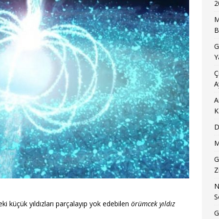
2
M
B
G
Y
Ç
A
A
K
D
M
G
Z
N
S
deki küçük yıldızları parçalayıp yok edebilen
örümcek yıldız
G