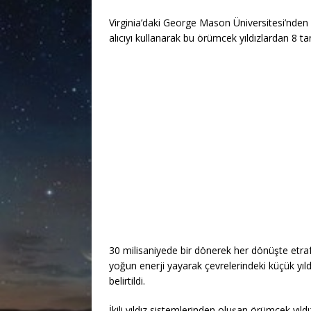
Virginia’daki George Mason Üniversitesi’nden 
alıcıyı kullanarak bu örümcek yıldızlardan 8 tane
30 milisaniyede bir dönerek her dönüşte etraf
yoğun enerji yayarak çevrelerindeki küçük yı
belirtildi.
İkili yıldız sistemlerinden oluşan örümcek yıld