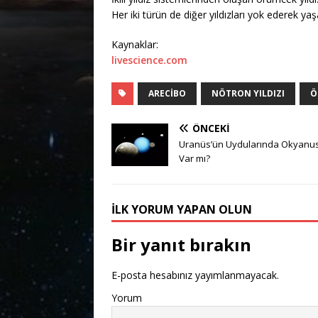
Her iki türün de diğer yıldızları yok ederek ya
Kaynaklar:
livescience.com
ARECIBO
NÖTRON YILDIZI
Ö
ÖNCEKI
Uranüs’ün Uydularında Okyanus
Var mı?
İLK YORUM YAPAN OLUN
Bir yanıt bırakın
E-posta hesabınız yayımlanmayacak.
Yorum