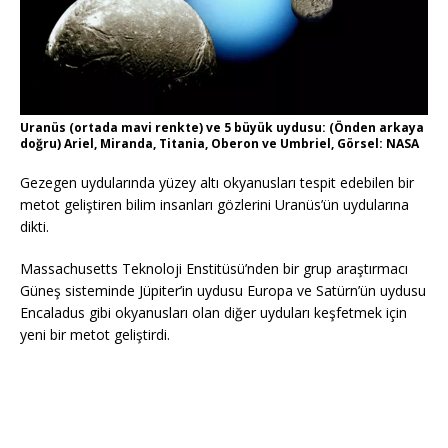
Uranüs (ortada mavi renkte) ve 5 büyük uydusu: (Önden arkaya
doğru) Ariel, Miranda, Titania, Oberon ve Umbriel, Görsel: NASA
Gezegen uydularında yüzey altı okyanusları tespit edebilen bir
metot geliştiren bilim insanları gözlerini Uranüs’ün uydularına
dikti.
Massachusetts Teknoloji Enstitüsü’nden bir grup araştırmacı
Güneş sisteminde Jüpiter’in uydusu Europa ve Satürn’ün uydusu
Encaladus gibi okyanusları olan diğer uyduları keşfetmek için
yeni bir metot geliştirdi.