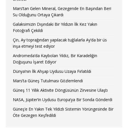
Mars’tan Gelen Mineral, Gezegende En Başından Beri
Su Olduğunu Ortaya Çıkardı
Galaksimizin Dışındaki Bir Yıldızın İlk Kez Yakın
Fotoğrafı Çekildi
Çin, Ay toprağından yapılacak tuğlalarla Ay’da bir üs
inşa etmeyi test ediyor
Andromeda’da Kaybolan Yıldız, Bir Karadeliğin
Doğuşunu İşaret Ediyor
Dünya’nın İlk Ahşap Uydusu Uzaya Fırlatıldı
Mars’ta Güneş Tutulması Gözlemlendi
Güneş 11 Yıllık Aktivite Döngüsünün Zirvesine Ulaştı
NASA, Jüpiter’in Uydusu Europa’ya Bir Sonda Gönderdi
Güneş’e En Yakın Tek Yıldızlı Sistemin Yörüngesinde Bir
Öte Gezegen Keşfedildi