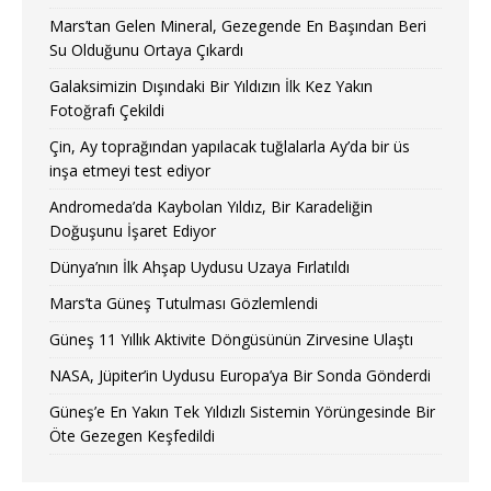
Mars’tan Gelen Mineral, Gezegende En Başından Beri
Su Olduğunu Ortaya Çıkardı
Galaksimizin Dışındaki Bir Yıldızın İlk Kez Yakın
Fotoğrafı Çekildi
Çin, Ay toprağından yapılacak tuğlalarla Ay’da bir üs
inşa etmeyi test ediyor
Andromeda’da Kaybolan Yıldız, Bir Karadeliğin
Doğuşunu İşaret Ediyor
Dünya’nın İlk Ahşap Uydusu Uzaya Fırlatıldı
Mars’ta Güneş Tutulması Gözlemlendi
Güneş 11 Yıllık Aktivite Döngüsünün Zirvesine Ulaştı
NASA, Jüpiter’in Uydusu Europa’ya Bir Sonda Gönderdi
Güneş’e En Yakın Tek Yıldızlı Sistemin Yörüngesinde Bir
Öte Gezegen Keşfedildi