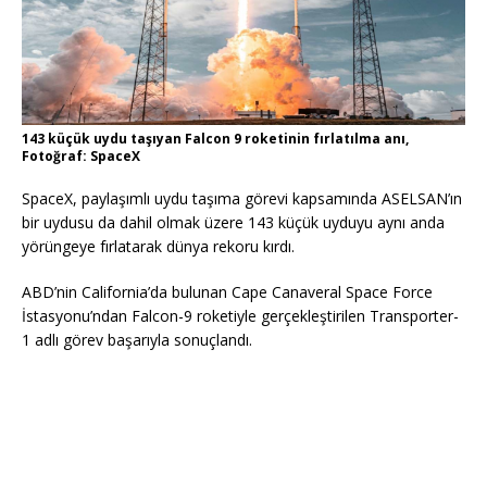
143 küçük uydu taşıyan Falcon 9 roketinin fırlatılma anı,
Fotoğraf: SpaceX
SpaceX, paylaşımlı uydu taşıma görevi kapsamında ASELSAN’ın
bir uydusu da dahil olmak üzere 143 küçük uyduyu aynı anda
yörüngeye fırlatarak dünya rekoru kırdı.
ABD’nin California’da bulunan Cape Canaveral Space Force
İstasyonu’ndan Falcon-9 roketiyle gerçekleştirilen Transporter-
1 adlı görev başarıyla sonuçlandı.