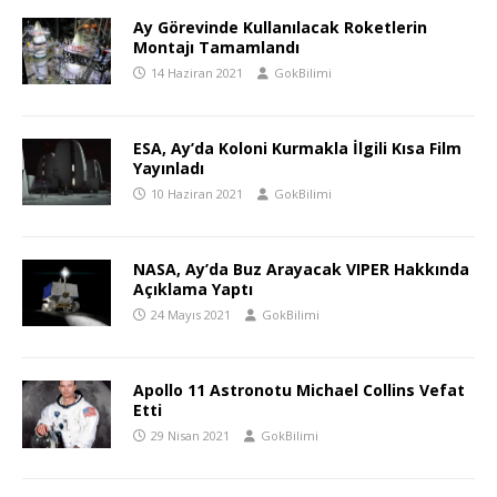
Ay Görevinde Kullanılacak Roketlerin
Montajı Tamamlandı
14 Haziran 2021
GokBilimi
ESA, Ay’da Koloni Kurmakla İlgili Kısa Film
Yayınladı
10 Haziran 2021
GokBilimi
NASA, Ay’da Buz Arayacak VIPER Hakkında
Açıklama Yaptı
24 Mayıs 2021
GokBilimi
Apollo 11 Astronotu Michael Collins Vefat
Etti
29 Nisan 2021
GokBilimi