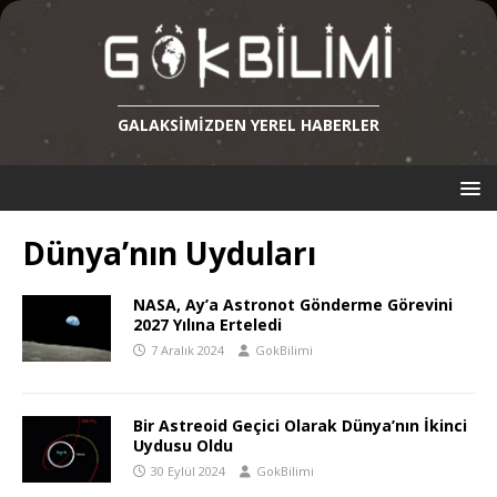
GALAKSIMIZDEN YEREL HABERLER
Dünya’nın Uyduları
NASA, Ay’a Astronot Gönderme Görevini
2027 Yılına Erteledi
7 Aralık 2024
GokBilimi
Bir Astreoid Geçici Olarak Dünya’nın İkinci
Uydusu Oldu
30 Eylül 2024
GokBilimi