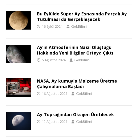
Bu Eylülde Süper Ay Esnasında Parçalı Ay
Tutulması da Gerçekleşecek
16 Eylül 2024
GokBilimi
Ay’ın Atmosferinin Nasıl Oluştuğu
Hakkında Yeni Bilgiler Ortaya Çıktı
5 Ağustos 2024
GokBilimi
NASA, Ay kumuyla Malzeme Üretme
Çalışmalarına Başladı
16 Ağustos 2021
GokBilimi
Ay Toprağından Oksijen Üretilecek
10 Ağustos 2021
GokBilimi