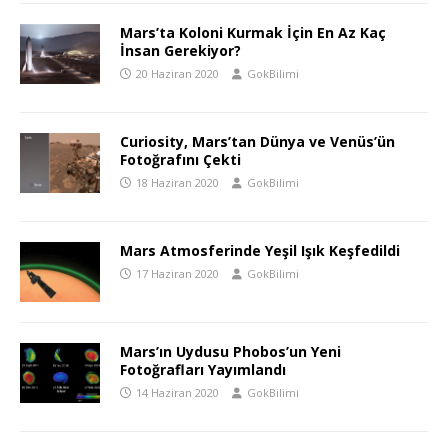
Mars’ta Koloni Kurmak İçin En Az Kaç
İnsan Gerekiyor?
20 Haziran 2020
GokBilimi
Curiosity, Mars’tan Dünya ve Venüs’ün
Fotoğrafını Çekti
18 Haziran 2020
GokBilimi
Mars Atmosferinde Yeşil Işık Keşfedildi
17 Haziran 2020
GokBilimi
Mars’ın Uydusu Phobos’un Yeni
Fotoğrafları Yayımlandı
14 Haziran 2020
GokBilimi