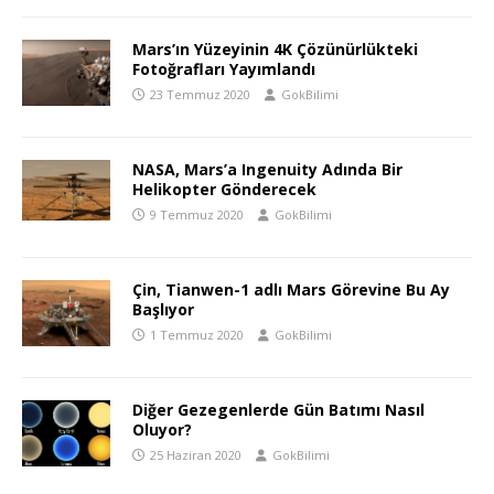
Mars’ın Yüzeyinin 4K Çözünürlükteki
Fotoğrafları Yayımlandı
23 Temmuz 2020
GokBilimi
NASA, Mars’a Ingenuity Adında Bir
Helikopter Gönderecek
9 Temmuz 2020
GokBilimi
Çin, Tianwen-1 adlı Mars Görevine Bu Ay
Başlıyor
1 Temmuz 2020
GokBilimi
Diğer Gezegenlerde Gün Batımı Nasıl
Oluyor?
25 Haziran 2020
GokBilimi