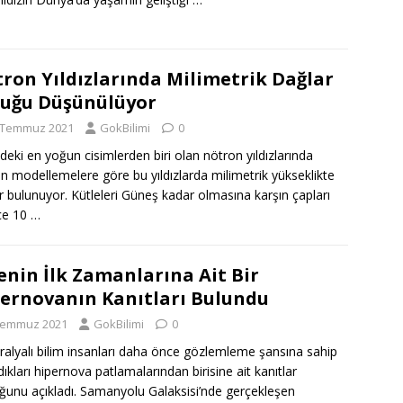
ron Yıldızlarında Milimetrik Dağlar
uğu Düşünülüyor
 Temmuz 2021
GokBilimi
0
deki en yoğun cisimlerden biri olan nötron yıldızlarında
an modellemelere göre bu yıldızlarda milimetrik yükseklikte
r bulunuyor. Kütleleri Güneş kadar olmasına karşın çapları
ce 10
…
enin İlk Zamanlarına Ait Bir
ernovanın Kanıtları Bulundu
Temmuz 2021
GokBilimi
0
ralyalı bilim insanları daha önce gözlemleme şansına sahip
ıkları hipernova patlamalarından birisine ait kanıtlar
ğunu açıkladı. Samanyolu Galaksisi’nde gerçekleşen