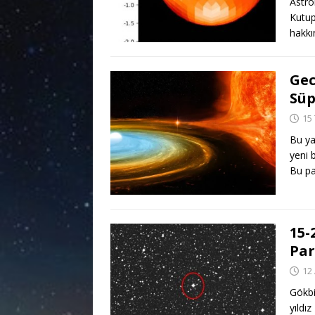
Astro
Kutup
hakkın
Gec
Süp
15
Bu ya
yeni 
Bu par
15-
Par
12
Gökbi
yıldı