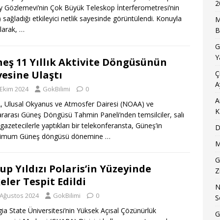
2
 Gözlemevi’nin Çok Büyük Teleskop İnterferometresi’nin
) sağladığı etkileyici netlik sayesinde görüntülendi. Konuyla
M
 olarak,
…
B
G
Y
eş 11 Yıllık Aktivite Döngüsünün
vesine Ulaştı
Ç
A
 Ekim 2024
GokBilimi
0
A
 Ulusal Okyanus ve Atmosfer Dairesi (NOAA) ve
K
ararası Güneş Döngüsü Tahmin Paneli’nden temsilciler, salı
gazetecilerle yaptıkları bir telekonferansta, Güneş’in
D
imum Güneş döngüsü dönemine
…
M
G
up Yıldızı Polaris’in Yüzeyinde
Z
eler Tespit Edildi
N
 Ağustos 2024
GokBilimi
0
S
ia State Üniversitesi’nin Yüksek Açısal Çözünürlük
G