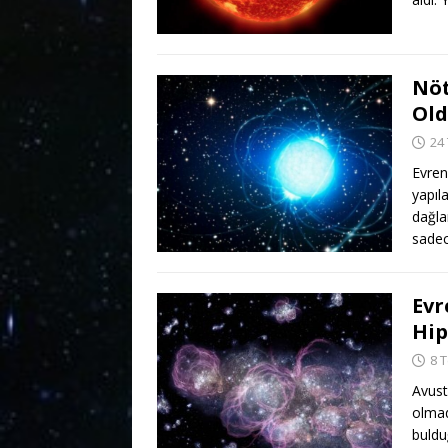
Nöt
Old
24
Evren
yapıl
dağla
sade
Evr
Hip
8 
Avust
olmad
buldu