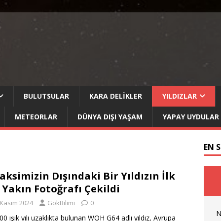
BULUTSULAR
KARA DELIKLER
YILDIZLAR
METEORLAR
DÜNYA DIŞI YAŞAM
YAPAY UYDULAR
EN 
aksimizin Dışındaki Bir Yıldızın İlk
 Yakın Fotoğrafı Çekildi
 Kasım 2024
GokBilimi
0
N
00 ışık yılı uzaklıkta bulunan WOH G64 adlı yıldız, Avrupa