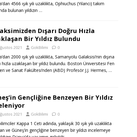
’dan 4566 ışık yılı uzaklıkta, Ophiuchus (Yılancı) takım
zında bulunan yıldızın
…
aksimizden Dışarı Doğru Hızla
klaşan Bir Yıldız Bulundu
Ağustos 2021
GokBilimi
0
’dan 2000 ışık yılı uzaklıkta, Samanyolu Galaksisi’nin dışına
 hızla uzaklaşan bir yıldız bulundu. Boston Üniversitesi Fen
leri ve Sanat Fakültesi’nden (ABD) Profesör J.J. Hermes,
…
eş’in Gençliğine Benzeyen Bir Yıldız
eleniyor
Ağustos 2021
GokBilimi
0
limciler Kappa 1 Ceti adında, yaklaşık 30 ışık yılı uzaklıkta
lan ve Güneş’in gençliğine benzeyen bir yıldızı incelemeye
 Yıldızın Dünya’da yaşamın geliştiği
…