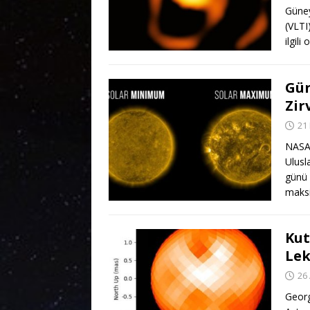
Güney
(VLTI
ilgili
Gün
Zir
21
NASA,
Ulusl
günü 
maks
Kut
Lek
26
Georg