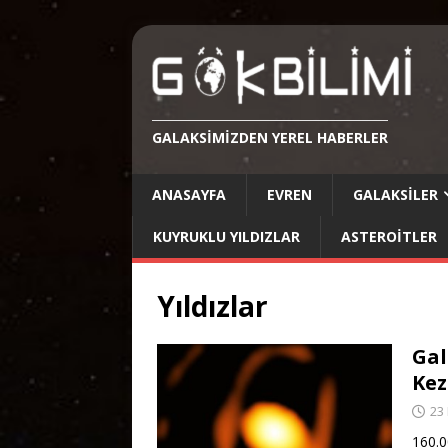
GALAKSIMIZDEN YEREL HABERLER
ANASAYFA
EVREN
GALAKSILER
KUYRUKLU YILDIZLAR
ASTEROITLER
Yıldızlar
Gal
Kez
23
160.0