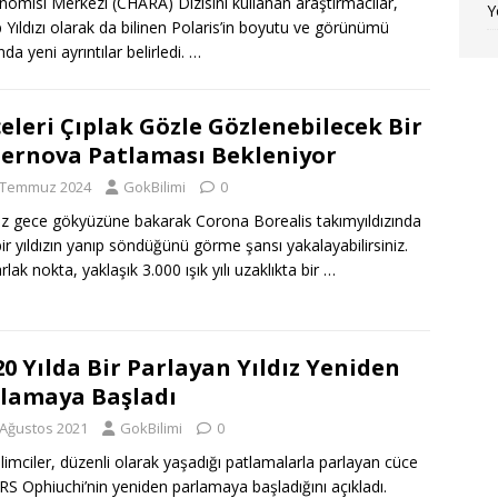
nomisi Merkezi (CHARA) Dizisini kullanan araştırmacılar,
Y
 Yıldızı olarak da bilinen Polaris’in boyutu ve görünümü
da yeni ayrıntılar belirledi.
…
eleri Çıplak Gözle Gözlenebilecek Bir
ernova Patlaması Bekleniyor
 Temmuz 2024
GokBilimi
0
z gece gökyüzüne bakarak Corona Borealis takımyıldızında
bir yıldızın yanıp söndüğünü görme şansı yakalayabilirsiniz.
lak nokta, yaklaşık 3.000 ışık yılı uzaklıkta bir
…
20 Yılda Bir Parlayan Yıldız Yeniden
lamaya Başladı
 Ağustos 2021
GokBilimi
0
limciler, düzenli olarak yaşadığı patlamalarla parlayan cüce
z RS Ophiuchi’nin yeniden parlamaya başladığını açıkladı.