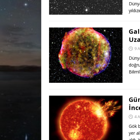
Dünya
yıldı
Gal
Uza
9 
Dünya
doğru
Bilim
Gün
İnc
4 
Gök bi
yer a
aldı.