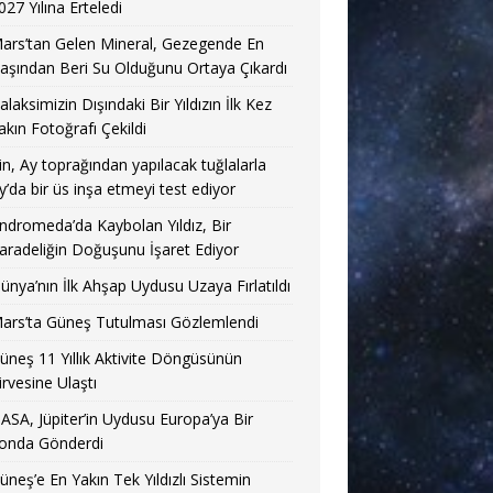
027 Yılına Erteledi
ars’tan Gelen Mineral, Gezegende En
aşından Beri Su Olduğunu Ortaya Çıkardı
alaksimizin Dışındaki Bir Yıldızın İlk Kez
akın Fotoğrafı Çekildi
in, Ay toprağından yapılacak tuğlalarla
y’da bir üs inşa etmeyi test ediyor
ndromeda’da Kaybolan Yıldız, Bir
aradeliğin Doğuşunu İşaret Ediyor
ünya’nın İlk Ahşap Uydusu Uzaya Fırlatıldı
ars’ta Güneş Tutulması Gözlemlendi
üneş 11 Yıllık Aktivite Döngüsünün
irvesine Ulaştı
ASA, Jüpiter’in Uydusu Europa’ya Bir
onda Gönderdi
üneş’e En Yakın Tek Yıldızlı Sistemin