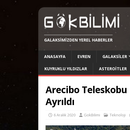
GALAKSIMIZDEN YEREL HABERLER
ANASAYFA
EVREN
GALAKSILER
KUYRUKLU YILDIZLAR
ASTEROITLER
Arecibo Teleskobu
Ayrıldı
6 Aralık 2020
GokBilimi
Teknoloji