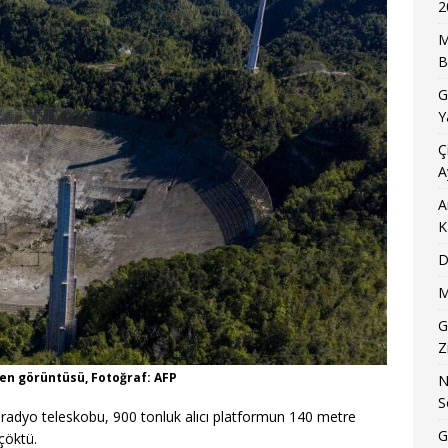
2
M
B
G
Y
Ç
A
A
K
D
M
G
Z
en görüntüsü, Fotoğraf: AFP
N
S
radyo teleskobu, 900 tonluk alıcı platformun 140 metre
G
çöktü.