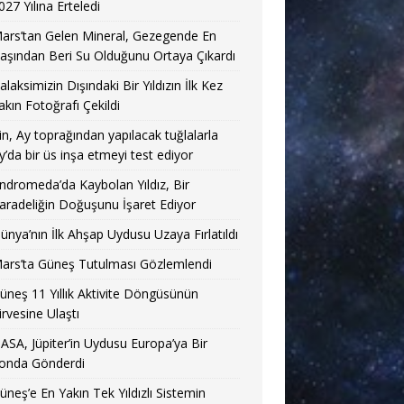
027 Yılına Erteledi
ars’tan Gelen Mineral, Gezegende En
aşından Beri Su Olduğunu Ortaya Çıkardı
alaksimizin Dışındaki Bir Yıldızın İlk Kez
akın Fotoğrafı Çekildi
in, Ay toprağından yapılacak tuğlalarla
y’da bir üs inşa etmeyi test ediyor
ndromeda’da Kaybolan Yıldız, Bir
aradeliğin Doğuşunu İşaret Ediyor
ünya’nın İlk Ahşap Uydusu Uzaya Fırlatıldı
ars’ta Güneş Tutulması Gözlemlendi
üneş 11 Yıllık Aktivite Döngüsünün
irvesine Ulaştı
ASA, Jüpiter’in Uydusu Europa’ya Bir
onda Gönderdi
üneş’e En Yakın Tek Yıldızlı Sistemin