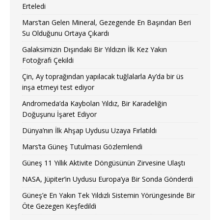
Erteledi
Mars’tan Gelen Mineral, Gezegende En Başından Beri
Su Olduğunu Ortaya Çıkardı
Galaksimizin Dışındaki Bir Yıldızın İlk Kez Yakın
Fotoğrafı Çekildi
Çin, Ay toprağından yapılacak tuğlalarla Ay’da bir üs
inşa etmeyi test ediyor
Andromeda’da Kaybolan Yıldız, Bir Karadeliğin
Doğuşunu İşaret Ediyor
Dünya’nın İlk Ahşap Uydusu Uzaya Fırlatıldı
Mars’ta Güneş Tutulması Gözlemlendi
Güneş 11 Yıllık Aktivite Döngüsünün Zirvesine Ulaştı
NASA, Jüpiter’in Uydusu Europa’ya Bir Sonda Gönderdi
Güneş’e En Yakın Tek Yıldızlı Sistemin Yörüngesinde Bir
Öte Gezegen Keşfedildi