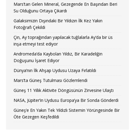
Mars’tan Gelen Mineral, Gezegende En Başından Beri
Su Olduğunu Ortaya Çıkardı
Galaksimizin Dışındaki Bir Yıldızın İlk Kez Yakın
Fotoğrafı Çekildi
Çin, Ay toprağından yapılacak tuğlalarla Ay’da bir üs
inşa etmeyi test ediyor
Andromeda’da Kaybolan Yıldız, Bir Karadeliğin
Doğuşunu İşaret Ediyor
Dünya’nın İlk Ahşap Uydusu Uzaya Fırlatıldı
Mars’ta Güneş Tutulması Gözlemlendi
Güneş 11 Yıllık Aktivite Döngüsünün Zirvesine Ulaştı
NASA, Jüpiter’in Uydusu Europa’ya Bir Sonda Gönderdi
Güneş’e En Yakın Tek Yıldızlı Sistemin Yörüngesinde Bir
Öte Gezegen Keşfedildi