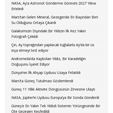
NASA, Ay’a Astronot Gönderme Görevini 2027 Yılına
Erteledi
Mars’tan Gelen Mineral, Gezegende En Başından Beri
Su Olduğunu Ortaya Çıkardı
Galaksimizin Dışındaki Bir Yıldızın İlk Kez Yakın
Fotoğrafı Çekildi
Çin, Ay toprağından yapılacak tuğlalarla Ay’da bir üs
inşa etmeyi test ediyor
Andromeda’da Kaybolan Yıldız, Bir Karadeliğin
Doğuşunu İşaret Ediyor
Dünya’nın İlk Ahşap Uydusu Uzaya Fırlatıldı
Mars’ta Güneş Tutulması Gözlemlendi
Güneş 11 Yıllık Aktivite Döngüsünün Zirvesine Ulaştı
NASA, Jüpiter’in Uydusu Europa’ya Bir Sonda Gönderdi
Güneş’e En Yakın Tek Yıldızlı Sistemin Yörüngesinde Bir
Öte Gezegen Keşfedildi