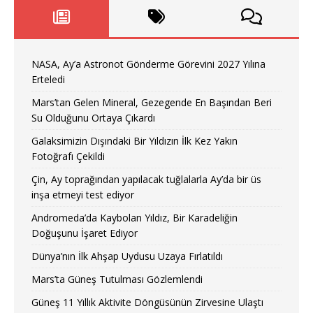
NASA, Ay’a Astronot Gönderme Görevini 2027 Yılına
Erteledi
Mars’tan Gelen Mineral, Gezegende En Başından Beri
Su Olduğunu Ortaya Çıkardı
Galaksimizin Dışındaki Bir Yıldızın İlk Kez Yakın
Fotoğrafı Çekildi
Çin, Ay toprağından yapılacak tuğlalarla Ay’da bir üs
inşa etmeyi test ediyor
Andromeda’da Kaybolan Yıldız, Bir Karadeliğin
Doğuşunu İşaret Ediyor
Dünya’nın İlk Ahşap Uydusu Uzaya Fırlatıldı
Mars’ta Güneş Tutulması Gözlemlendi
Güneş 11 Yıllık Aktivite Döngüsünün Zirvesine Ulaştı