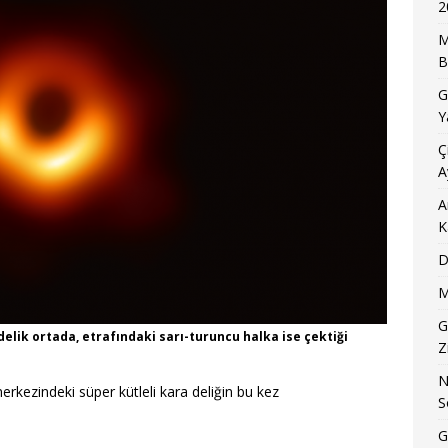
2
M
B
G
Y
Ç
A
A
K
D
M
G
 delik ortada, etrafındaki sarı-turuncu halka ise çektiği
Z
N
erkezindeki süper kütleli kara deliğin bu kez
S
G