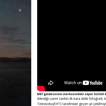
M87 galaksisinin merkezindeki süper kütleli k
Bilindiği üzere tarihin ilk kara delik fotoğraf
Teleskobu(EHT) tarafından geçen yıl çekilmişt