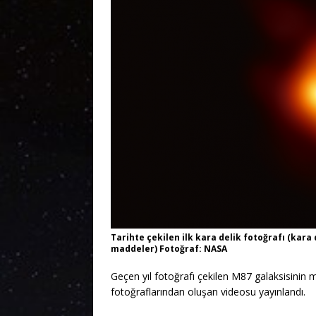
Tarihte çekilen ilk kara delik fotoğrafı (kara
maddeler) Fotoğraf: NASA
Geçen yıl fotoğrafı çekilen M87 galaksisinin m
fotoğraflarından oluşan videosu yayınlandı.