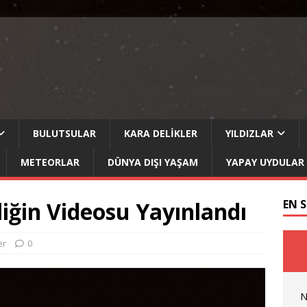
BULUTSULAR
KARA DELIKLER
YILDIZLAR
METEORLAR
DÜNYA DIŞI YAŞAM
YAPAY UYDULAR
liğin Videosu Yayınlandı
EN 
er
0
N