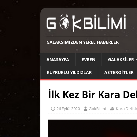
GALAKSIMIZDEN YEREL HABERLER
ANASAYFA
EVREN
GALAKSILER
KUYRUKLU YILDIZLAR
ASTEROITLER
İlk Kez Bir Kara De
26 Eylül 2020
GokBilimi
Kara Delikl