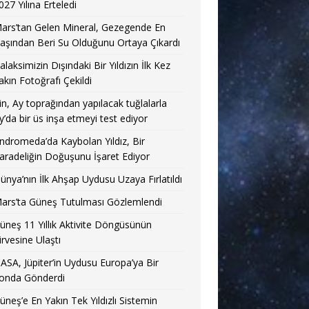
027 Yılına Erteledi
ars’tan Gelen Mineral, Gezegende En
aşından Beri Su Olduğunu Ortaya Çıkardı
alaksimizin Dışındaki Bir Yıldızın İlk Kez
akın Fotoğrafı Çekildi
in, Ay toprağından yapılacak tuğlalarla
y’da bir üs inşa etmeyi test ediyor
ndromeda’da Kaybolan Yıldız, Bir
aradeliğin Doğuşunu İşaret Ediyor
ünya’nın İlk Ahşap Uydusu Uzaya Fırlatıldı
ars’ta Güneş Tutulması Gözlemlendi
üneş 11 Yıllık Aktivite Döngüsünün
irvesine Ulaştı
ASA, Jüpiter’in Uydusu Europa’ya Bir
onda Gönderdi
üneş’e En Yakın Tek Yıldızlı Sistemin