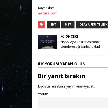
Kaynaklar:
nature.com
EHT
M87
OLAY UFKU TELES
ÖNCEKI
NASA, Ay’a Tekrar Astronot
Göndereceği Tarihi Açıkladı
İLK YORUM YAPAN OLUN
Bir yanıt bırakın
E-posta hesabınız yayımlanmayacak.
Yorum