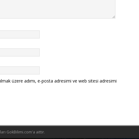
ılmak üzere adımı, e-posta adresimi ve web sitesi adresimi
rı GokBilimi.com'a aittir.