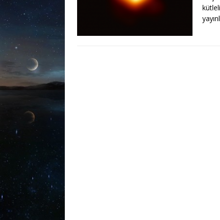
kütle
yayınl