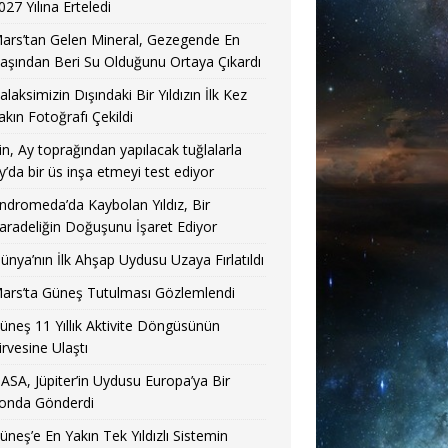
027 Yılına Erteledi
ars’tan Gelen Mineral, Gezegende En
aşından Beri Su Olduğunu Ortaya Çıkardı
alaksimizin Dışındaki Bir Yıldızın İlk Kez
akın Fotoğrafı Çekildi
in, Ay toprağından yapılacak tuğlalarla
y’da bir üs inşa etmeyi test ediyor
ndromeda’da Kaybolan Yıldız, Bir
aradeliğin Doğuşunu İşaret Ediyor
ünya’nın İlk Ahşap Uydusu Uzaya Fırlatıldı
ars’ta Güneş Tutulması Gözlemlendi
üneş 11 Yıllık Aktivite Döngüsünün
irvesine Ulaştı
ASA, Jüpiter’in Uydusu Europa’ya Bir
onda Gönderdi
üneş’e En Yakın Tek Yıldızlı Sistemin