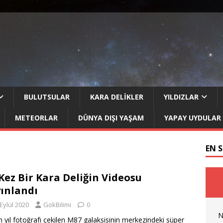
BULUTSULAR
KARA DELIKLER
YILDIZLAR
METEORLAR
DÜNYA DIŞI YAŞAM
YAPAY UYDULAR
EN 
 Kez Bir Kara Deliğin Videosu
ınlandı
Eylül 2020
GokBilimi
0
N
 yıl fotoğrafı çekilen M87 galaksisinin merkezindeki süper