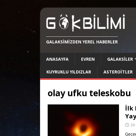
GALAKSIMIZDEN YEREL HABERLER
ANASAYFA
EVREN
GALAKSILER
KUYRUKLU YILDIZLAR
ASTEROITLER
olay ufku teleskobu
İlk
Yay
26 
Geçen