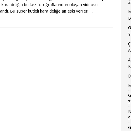
2
li kara deliğin bu kez fotoğraflarından oluşan videosu
andı. Bu süper kütleli kara deliğe ait eski verileri
…
M
B
G
Y
Ç
A
A
K
D
M
G
Z
N
S
G