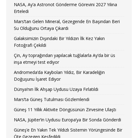
NASA, Ay’a Astronot Gönderme Görevini 2027 Yılına
Erteledi
Mars’tan Gelen Mineral, Gezegende En Başından Beri
Su Olduğunu Ortaya Çıkardı
Galaksimizin Dışındaki Bir Yıldızın İlk Kez Yakın
Fotoğrafı Çekildi
Çin, Ay toprağından yapılacak tuğlalarla Ay’da bir üs
inşa etmeyi test ediyor
Andromeda’da Kaybolan Yıldız, Bir Karadeliğin
Doğuşunu İşaret Ediyor
Dünya’nın İlk Ahşap Uydusu Uzaya Fırlatıldı
Mars’ta Güneş Tutulması Gözlemlendi
Güneş 11 Yıllık Aktivite Döngüsünün Zirvesine Ulaştı
NASA, Jüpiter’in Uydusu Europa’ya Bir Sonda Gönderdi
Güneş’e En Yakın Tek Yıldızlı Sistemin Yörüngesinde Bir
Öte Gezegen Keşfedildi