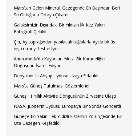
Mars’tan Gelen Mineral, Gezegende En Başından Beri
Su Olduğunu Ortaya Çıkardı
Galaksimizin Dışındaki Bir Yıldızın İlk Kez Yakın
Fotoğrafı Çekildi
Çin, Ay toprağından yapılacak tuğlalarla Ay’da bir üs
inşa etmeyi test ediyor
Andromeda’da Kaybolan Yıldız, Bir Karadeliğin
Doğuşunu İşaret Ediyor
Dünya’nın İlk Ahşap Uydusu Uzaya Fırlatıldı
Mars’ta Güneş Tutulması Gözlemlendi
Güneş 11 Yıllık Aktivite Döngüsünün Zirvesine Ulaştı
NASA, Jüpiter’in Uydusu Europa’ya Bir Sonda Gönderdi
Güneş’e En Yakın Tek Yıldızlı Sistemin Yörüngesinde Bir
Öte Gezegen Keşfedildi