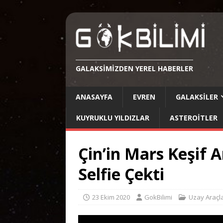
GALAKSIMIZDEN YEREL HABERLER
ANASAYFA
EVREN
GALAKSILER
KUYRUKLU YILDIZLAR
ASTEROITLER
Çin’in Mars Keşif 
Selfie Çekti
23 Ekim 2020
GokBilimi
Uzay Araçla