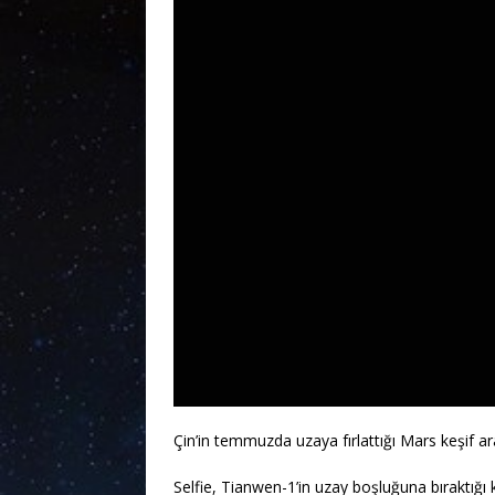
Çin’in temmuzda uzaya fırlattığı Mars keşif a
Selfie, Tianwen-1’in uzay boşluğuna bıraktığı 