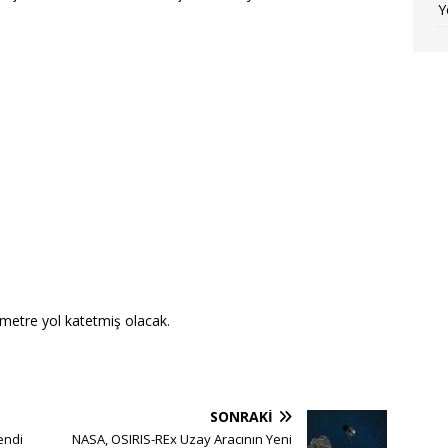
Y
metre yol katetmiş olacak.
SONRAKI
endi
NASA, OSIRIS-REx Uzay Aracının Yeni