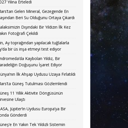
027 Yılına Erteledi
ars’tan Gelen Mineral, Gezegende En
aşından Beri Su Olduğunu Ortaya Çıkardı
alaksimizin Dışındaki Bir Yıldızın İlk Kez
akın Fotoğrafı Çekildi
in, Ay toprağından yapılacak tuğlalarla
y’da bir üs inşa etmeyi test ediyor
ndromeda’da Kaybolan Yıldız, Bir
aradeliğin Doğuşunu İşaret Ediyor
ünya’nın İlk Ahşap Uydusu Uzaya Fırlatıldı
ars’ta Güneş Tutulması Gözlemlendi
üneş 11 Yıllık Aktivite Döngüsünün
irvesine Ulaştı
ASA, Jüpiter’in Uydusu Europa’ya Bir
onda Gönderdi
üneş’e En Yakın Tek Yıldızlı Sistemin