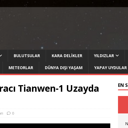
BULUTSULAR
KARA DELIKLER
YILDIZLAR
METEORLAR
DÜNYA DIŞI YAŞAM
YAPAY UYDULAR
Aracı Tianwen-1 Uzayda
EN 
rı
0
N