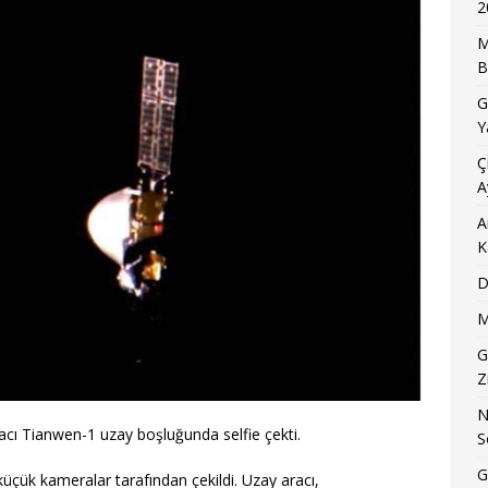
2
M
B
G
Y
Ç
A
A
K
D
M
G
Z
N
racı Tianwen-1 uzay boşluğunda selfie çekti.
S
G
küçük kameralar tarafından çekildi. Uzay aracı,