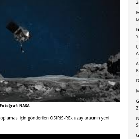
2
M
B
G
Y
Ç
A
A
K
D
M
G
 Fotoğraf: NASA
Z
plaması için gönderilen OSIRIS-REx uzay aracının yeni
N
S
G