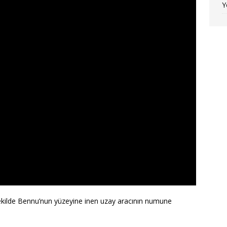
Y
r şekilde Bennu’nun yüzeyine inen uzay aracının numune