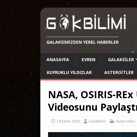
GALAKSIMIZDEN YEREL HABERLER
ANASAYFA
EVREN
GALAKSILER
KUYRUKLU YILDIZLAR
ASTEROITLER
NASA, OSIRIS-REx 
Videosunu Paylaşt
24 Ekim 2020
GokBilimi
Asteroitler
,