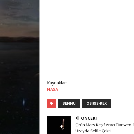
Kaynaklar:
NASA
BENNU
OSIRIS-REX
ÖNCEKI
Çin’in Mars Keşif Aracı Tianwen-
Uzayda Selfie Çekti