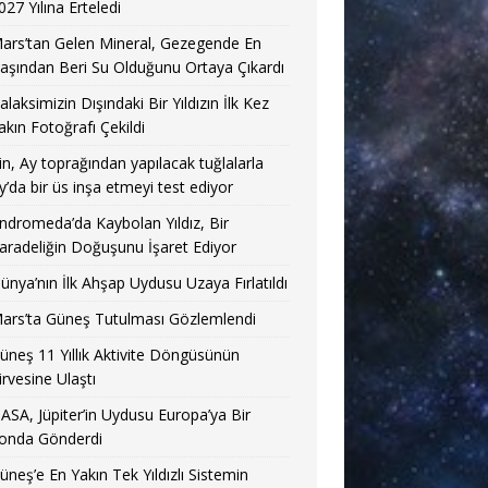
027 Yılına Erteledi
ars’tan Gelen Mineral, Gezegende En
aşından Beri Su Olduğunu Ortaya Çıkardı
alaksimizin Dışındaki Bir Yıldızın İlk Kez
akın Fotoğrafı Çekildi
in, Ay toprağından yapılacak tuğlalarla
y’da bir üs inşa etmeyi test ediyor
ndromeda’da Kaybolan Yıldız, Bir
aradeliğin Doğuşunu İşaret Ediyor
ünya’nın İlk Ahşap Uydusu Uzaya Fırlatıldı
ars’ta Güneş Tutulması Gözlemlendi
üneş 11 Yıllık Aktivite Döngüsünün
irvesine Ulaştı
ASA, Jüpiter’in Uydusu Europa’ya Bir
onda Gönderdi
üneş’e En Yakın Tek Yıldızlı Sistemin