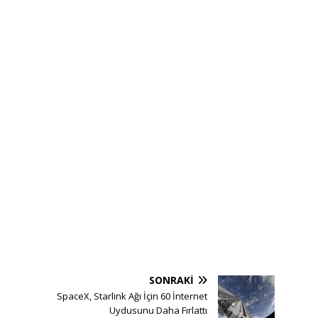
SONRAKI
1
SpaceX, Starlink Ağı İçin 60 İnternet
Uydusunu Daha Fırlattı