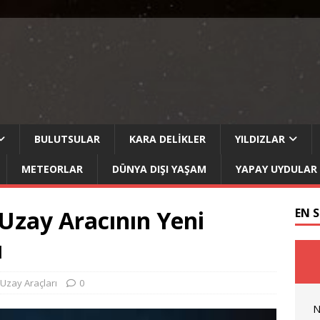
BULUTSULAR
KARA DELIKLER
YILDIZLAR
METEORLAR
DÜNYA DIŞI YAŞAM
YAPAY UYDULAR
Uzay Aracının Yeni
EN 
ı
Uzay Araçları
0
N