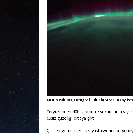
Kutup Işıkları, Fotoğraf: Uluslararası Uzay İs
Yeryüzünden 400 kilometre yukarıdan uzay ist
eşsiz güzelliği ortaya çıktı.
Çekilen görüntülere uzay istasyonunun güneş 