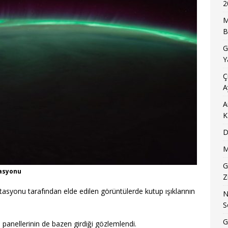
2
M
B
G
Y
Ç
A
A
K
D
M
G
tasyonu
Z
asyonu tarafından elde edilen görüntülerde kutup ışıklarının
N
S
G
panellerinin de bazen girdiği gözlemlendi.