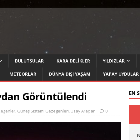
BULUTSULAR
KARA DELIKLER
YILDIZLAR
METEORLAR
DÜNYA DIŞI YAŞAM
YAPAY UYDULAR
aydan Görüntülendi
EN 
egenler
,
Güneş Sistemi Gezegenleri
,
Uzay Araçları
0
N