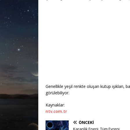
Genellikle yeşil renkte oluşan kutup ışıkları,
görülebiliyor.
Kaynaklar:
ntv.com.tr
ÖNCEKI
Karanlık Enerji, Tüm Evreni