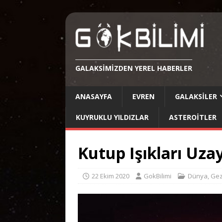
GALAKSIMIZDEN YEREL HABERLER
ANASAYFA
EVREN
GALAKSILER
KUYRUKLU YILDIZLAR
ASTEROITLER
Kutup Işıkları Uz
22 Ekim 2020
GokBilimi
Dünya
,
Gez