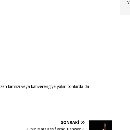
Y
 bazen kırmızı veya kahverengiye yakın tonlarda da
SONRAKI
Çin’in Mars Keşif Aracı Tianwen-1