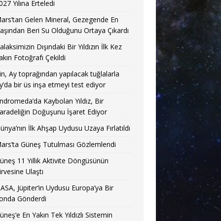
027 Yılına Erteledi
ars’tan Gelen Mineral, Gezegende En
aşından Beri Su Olduğunu Ortaya Çıkardı
alaksimizin Dışındaki Bir Yıldızın İlk Kez
akın Fotoğrafı Çekildi
in, Ay toprağından yapılacak tuğlalarla
y’da bir üs inşa etmeyi test ediyor
ndromeda’da Kaybolan Yıldız, Bir
aradeliğin Doğuşunu İşaret Ediyor
ünya’nın İlk Ahşap Uydusu Uzaya Fırlatıldı
ars’ta Güneş Tutulması Gözlemlendi
üneş 11 Yıllık Aktivite Döngüsünün
irvesine Ulaştı
ASA, Jüpiter’in Uydusu Europa’ya Bir
onda Gönderdi
üneş’e En Yakın Tek Yıldızlı Sistemin