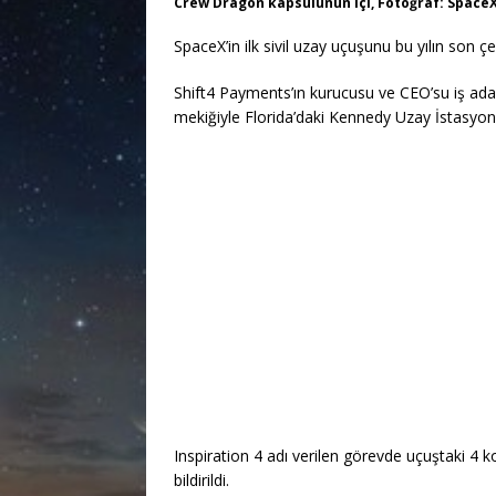
Crew Dragon kapsülünün içi, Fotoğraf: Space
SpaceX’in ilk sivil uzay uçuşunu bu yılın son ç
Shift4 Payments’ın kurucusu ve CEO’su iş ad
mekiğiyle Florida’daki Kennedy Uzay İstasyonu
Inspiration 4 adı verilen görevde uçuştaki 4 ko
bildirildi.