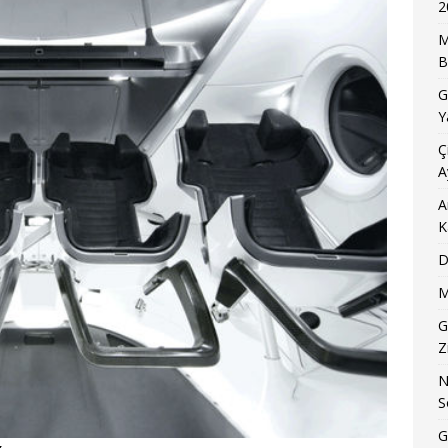
2
M
B
G
Y
Ç
A
A
K
D
M
G
Z
N
S
G