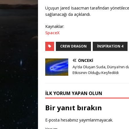
Uçuşun Jared Isaacman tarafından yönetileceğ
sağlanacağı da açıklandı.
Kaynaklar:
SpaceX
CREW DRAGON
INSPIRATION 4
ÖNCEKI
Ay’da Oluşan Suda, Dünya’nın d
Etkisinin Olduğu Keşfedildi
İLK YORUM YAPAN OLUN
Bir yanıt bırakın
E-posta hesabınız yayımlanmayacak.