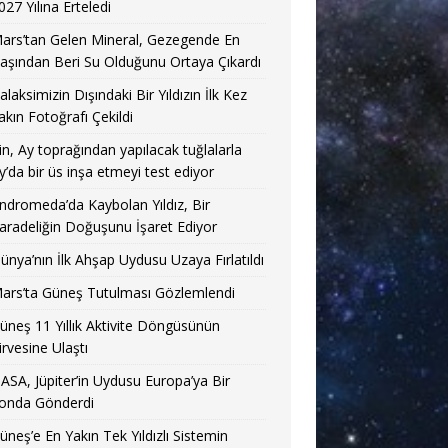
027 Yılına Erteledi
ars’tan Gelen Mineral, Gezegende En
aşından Beri Su Olduğunu Ortaya Çıkardı
alaksimizin Dışındaki Bir Yıldızın İlk Kez
akın Fotoğrafı Çekildi
in, Ay toprağından yapılacak tuğlalarla
y’da bir üs inşa etmeyi test ediyor
ndromeda’da Kaybolan Yıldız, Bir
aradeliğin Doğuşunu İşaret Ediyor
ünya’nın İlk Ahşap Uydusu Uzaya Fırlatıldı
ars’ta Güneş Tutulması Gözlemlendi
üneş 11 Yıllık Aktivite Döngüsünün
irvesine Ulaştı
ASA, Jüpiter’in Uydusu Europa’ya Bir
onda Gönderdi
üneş’e En Yakın Tek Yıldızlı Sistemin