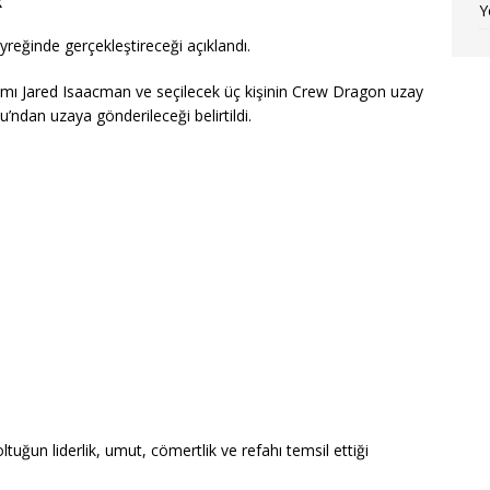
X
Y
eyreğinde gerçekleştireceği açıklandı.
amı Jared Isaacman ve seçilecek üç kişinin Crew Dragon uzay
’ndan uzaya gönderileceği belirtildi.
ltuğun liderlik, umut, cömertlik ve refahı temsil ettiği