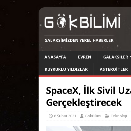
GALAKSIMIZDEN YEREL HABERLER
ANASAYFA
EVREN
GALAKSILER
KUYRUKLU YILDIZLAR
ASTEROITLER
SpaceX, İlk Sivil 
Gerçekleştirecek
6 Şubat 2021
GokBilimi
Teknoloji