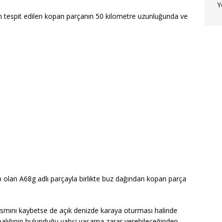
Y
n tespit edilen kopan parçanın 50 kilometre uzunluğunda ve
p olan A68g adlı parçayla birlikte buz dağından kopan parça
 kısmını kaybetse de açık denizde karaya oturması halinde
balığının bulunduğu vahşi yaşama zarar verebileceğinden