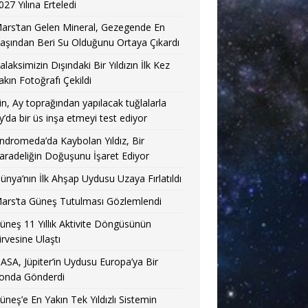
027 Yılına Erteledi
ars’tan Gelen Mineral, Gezegende En
aşından Beri Su Olduğunu Ortaya Çıkardı
alaksimizin Dışındaki Bir Yıldızın İlk Kez
akın Fotoğrafı Çekildi
in, Ay toprağından yapılacak tuğlalarla
y’da bir üs inşa etmeyi test ediyor
ndromeda’da Kaybolan Yıldız, Bir
aradeliğin Doğuşunu İşaret Ediyor
ünya’nın İlk Ahşap Uydusu Uzaya Fırlatıldı
ars’ta Güneş Tutulması Gözlemlendi
üneş 11 Yıllık Aktivite Döngüsünün
irvesine Ulaştı
ASA, Jüpiter’in Uydusu Europa’ya Bir
onda Gönderdi
üneş’e En Yakın Tek Yıldızlı Sistemin