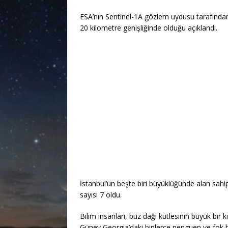
ESA’nın Sentinel-1A gözlem uydusu tarafında
20 kilometre genişliğinde olduğu açıklandı.
İstanbul’un beşte biri büyüklüğünde alan sahi
sayısı 7 oldu.
Bilim insanları, buz dağı kütlesinin büyük bir
Güney Georgia’daki binlerce penguen ve fok 