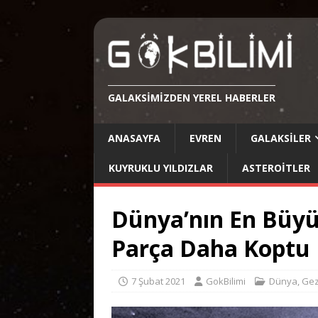
GALAKSIMIZDEN YEREL HABERLER
ANASAYFA
EVREN
GALAKSILER
KUYRUKLU YILDIZLAR
ASTEROITLER
Dünya’nın En Büyü
Parça Daha Koptu
7 Şubat 2021
GokBilimi
Dünya
,
Gez