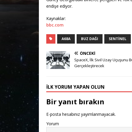
endişe ediyor.
Kaynaklar:
bbc.com
A68A
BUZ DAĞI
SENTINEL
ÖNCEKI
SpaceX, İlk Sivil Uzay Uçuşunu Bu
Gerçekleştirecek
İLK YORUM YAPAN OLUN
Bir yanıt bırakın
E-posta hesabınız yayımlanmayacak.
Yorum