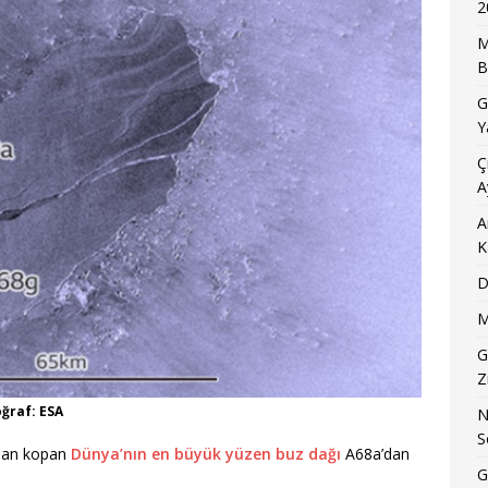
2
M
B
G
Y
Ç
A
A
K
D
M
G
Z
ğraf: ESA
N
S
a’dan kopan
Dünya’nın en büyük yüzen buz dağı
A68a’dan
G