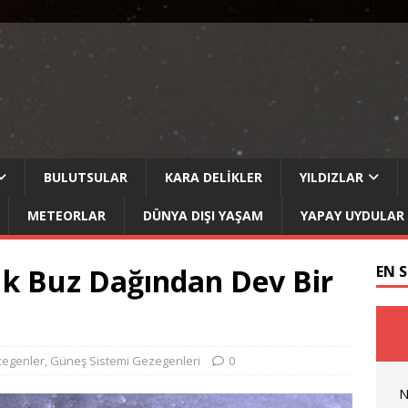
BULUTSULAR
KARA DELIKLER
YILDIZLAR
METEORLAR
DÜNYA DIŞI YAŞAM
YAPAY UYDULAR
k Buz Dağından Dev Bir
EN 
egenler
,
Güneş Sistemi Gezegenleri
0
N