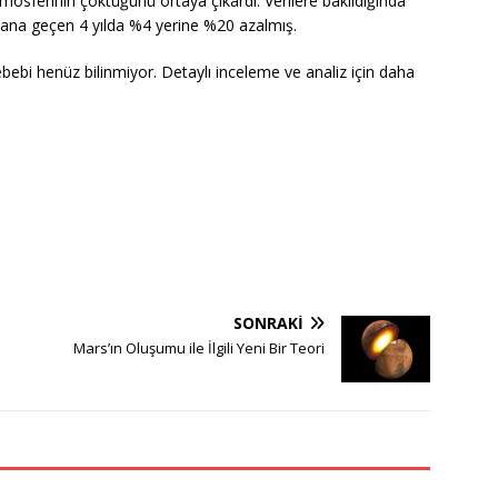
osferinin çöktüğünü ortaya çıkardı. Verilere bakıldığında
yana geçen 4 yılda %4 yerine %20 azalmış.
ebi henüz bilinmiyor. Detaylı inceleme ve analiz için daha
SONRAKI
Mars’ın Oluşumu ile İlgili Yeni Bir Teori