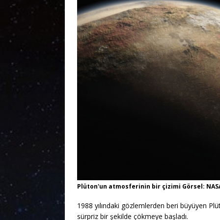
Plüton'un atmosferinin bir çizimi Görsel: NAS
1988 yılındaki gözlemlerden beri büyüyen Plü
sürpriz bir şekilde çökmeye başladı.