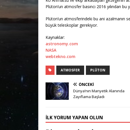
Ko Arimatsu ve ekip arkadaşları gezegenin atm
Plüton’un atmosfer basıncı 2016 yılından bu 
Plüton’un atmosferindeki bu ani azalmanın seb
büyük teleskoplar gerekiyor.
Kaynaklar:
astronomy.com
NASA
webtekno.com
ATMOSFER
PLÜTON
ÖNCEKI
Dünya’nın Manyetik Alanında
Zayıflama Başladı
İLK YORUM YAPAN OLUN