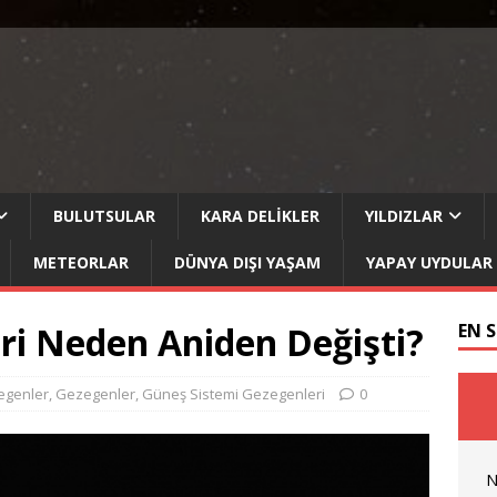
BULUTSULAR
KARA DELIKLER
YILDIZLAR
METEORLAR
DÜNYA DIŞI YAŞAM
YAPAY UYDULAR
ri Neden Aniden Değişti?
EN 
egenler
,
Gezegenler
,
Güneş Sistemi Gezegenleri
0
N