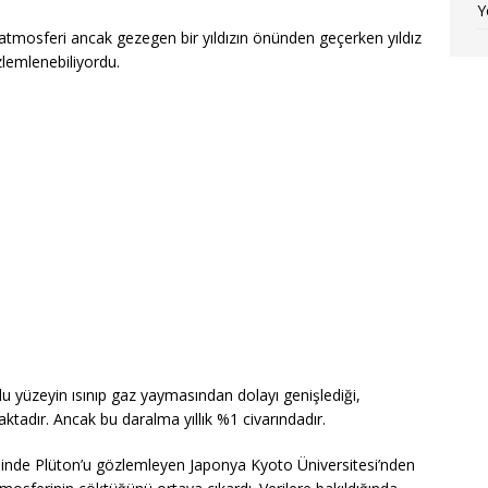
Y
atmosferi ancak gezegen bir yıldızın önünden geçerken yıldız
zlemlenebiliyordu.
u yüzeyin ısınıp gaz yaymasından dolayı genişlediği,
tadır. Ancak bu daralma yıllık %1 civarındadır.
inde Plüton’u gözlemleyen Japonya Kyoto Üniversitesi’nden