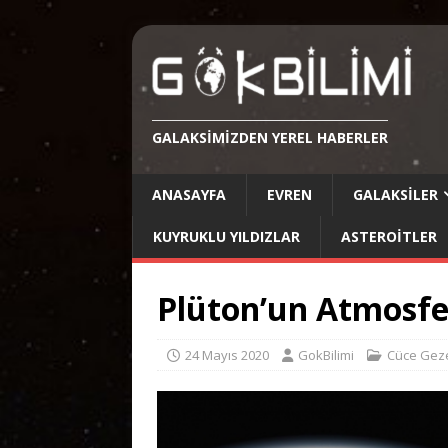
GALAKSIMIZDEN YEREL HABERLER
ANASAYFA
EVREN
GALAKSILER
KUYRUKLU YILDIZLAR
ASTEROITLER
Plüton’un Atmosfe
24 Mayıs 2020
GokBilimi
Cüce Gez