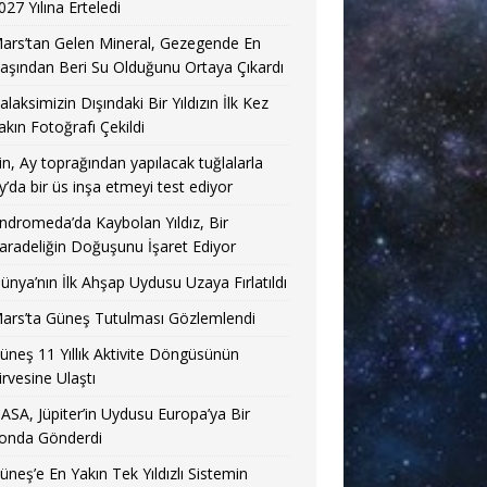
027 Yılına Erteledi
ars’tan Gelen Mineral, Gezegende En
aşından Beri Su Olduğunu Ortaya Çıkardı
alaksimizin Dışındaki Bir Yıldızın İlk Kez
akın Fotoğrafı Çekildi
in, Ay toprağından yapılacak tuğlalarla
y’da bir üs inşa etmeyi test ediyor
ndromeda’da Kaybolan Yıldız, Bir
aradeliğin Doğuşunu İşaret Ediyor
ünya’nın İlk Ahşap Uydusu Uzaya Fırlatıldı
ars’ta Güneş Tutulması Gözlemlendi
üneş 11 Yıllık Aktivite Döngüsünün
irvesine Ulaştı
ASA, Jüpiter’in Uydusu Europa’ya Bir
onda Gönderdi
üneş’e En Yakın Tek Yıldızlı Sistemin