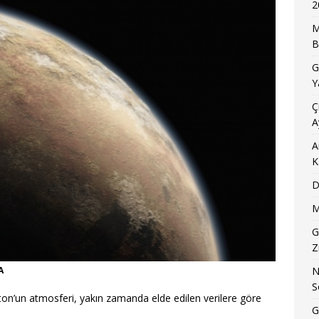
2
M
B
G
Y
Ç
A
A
K
D
M
G
Z
A
N
S
ton’un atmosferi, yakın zamanda elde edilen verilere göre
G