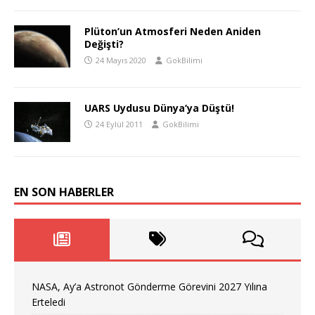
Plüton’un Atmosferi Neden Aniden
Değişti?
24 Mayıs 2020
GokBilimi
UARS Uydusu Dünya’ya Düştü!
24 Eylül 2011
GokBilimi
EN SON HABERLER
NASA, Ay’a Astronot Gönderme Görevini 2027 Yılına
Erteledi