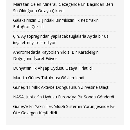
Mars’tan Gelen Mineral, Gezegende En Başından Beri
Su Olduğunu Ortaya Çıkardı
Galaksimizin Dışındaki Bir Yıldızın İlk Kez Yakın
Fotoğrafı Çekildi
Çin, Ay toprağından yapılacak tuğlalarla Ay’da bir üs
inşa etmeyi test ediyor
Andromeda’da Kaybolan Yıldız, Bir Karadeliğin
Doğuşunu İşaret Ediyor
Dünya’nın İlk Ahşap Uydusu Uzaya Fırlatıldı
Mars’ta Güneş Tutulması Gözlemlendi
Güneş 11 Yıllık Aktivite Döngüsünün Zirvesine Ulaştı
NASA, Jüpiter’in Uydusu Europa’ya Bir Sonda Gönderdi
Güneş’e En Yakın Tek Yıldızlı Sistemin Yörüngesinde Bir
Öte Gezegen Keşfedildi