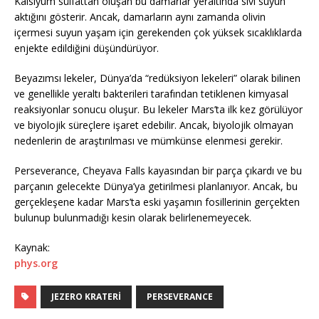
Kalsiyum sülfattan oluşan bu damarlar yeraltında sıvı suyun
aktığını gösterir. Ancak, damarların aynı zamanda olivin
içermesi suyun yaşam için gerekenden çok yüksek sıcaklıklarda
enjekte edildiğini düşündürüyor.
Beyazımsı lekeler, Dünya’da “redüksiyon lekeleri” olarak bilinen
ve genellikle yeraltı bakterileri tarafından tetiklenen kimyasal
reaksiyonlar sonucu oluşur. Bu lekeler Mars’ta ilk kez görülüyor
ve biyolojik süreçlere işaret edebilir. Ancak, biyolojik olmayan
nedenlerin de araştırılması ve mümkünse elenmesi gerekir.
Perseverance, Cheyava Falls kayasından bir parça çıkardı ve bu
parçanın gelecekte Dünya’ya getirilmesi planlanıyor. Ancak, bu
gerçekleşene kadar Mars’ta eski yaşamın fosillerinin gerçekten
bulunup bulunmadığı kesin olarak belirlenemeyecek.
Kaynak:
phys.org
JEZERO KRATERI
PERSEVERANCE