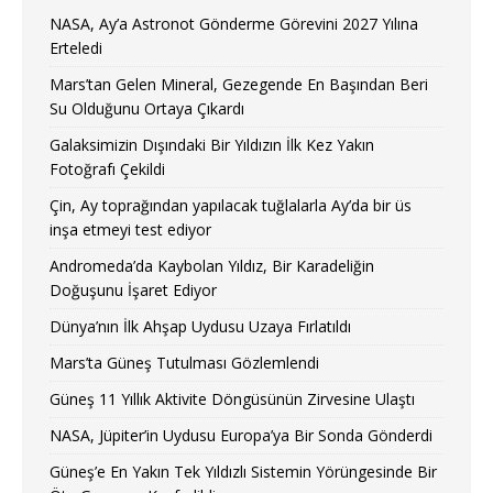
NASA, Ay’a Astronot Gönderme Görevini 2027 Yılına
Erteledi
Mars’tan Gelen Mineral, Gezegende En Başından Beri
Su Olduğunu Ortaya Çıkardı
Galaksimizin Dışındaki Bir Yıldızın İlk Kez Yakın
Fotoğrafı Çekildi
Çin, Ay toprağından yapılacak tuğlalarla Ay’da bir üs
inşa etmeyi test ediyor
Andromeda’da Kaybolan Yıldız, Bir Karadeliğin
Doğuşunu İşaret Ediyor
Dünya’nın İlk Ahşap Uydusu Uzaya Fırlatıldı
Mars’ta Güneş Tutulması Gözlemlendi
Güneş 11 Yıllık Aktivite Döngüsünün Zirvesine Ulaştı
NASA, Jüpiter’in Uydusu Europa’ya Bir Sonda Gönderdi
Güneş’e En Yakın Tek Yıldızlı Sistemin Yörüngesinde Bir