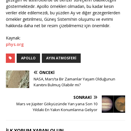
göstermektedir. Apollo örnekleri olmadan, bu kadar kesin
veriler elde edilemezdi, bu yüzden Ay ve diğer gezegenlerden
örnekler getirilmesi, Güneş Sistemi’nin oluşumu ve evrimi
hakkında daha net bir resim çizebilmemiz için önemlidir.
Kaynak:
phys.org
APOLLO
AYIN ATMOSFERI
ÖNCEKI
NASA, Mars’ta Bir Zamanlar Yaşam Olduğunun
Kanıtını Bulmuş Olabilir mi?
SONRAKI
Mars ve Jüpiter Gökyüzünde Yan yana Son 10
Yıldaki En Yakın Konumlarına Geliyor
İLK YORUM YAPAN OLUN