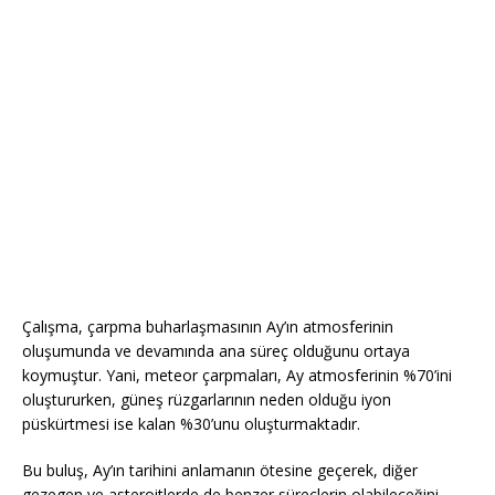
Çalışma, çarpma buharlaşmasının Ay’ın atmosferinin
oluşumunda ve devamında ana süreç olduğunu ortaya
koymuştur. Yani, meteor çarpmaları, Ay atmosferinin %70’ini
oluştururken, güneş rüzgarlarının neden olduğu iyon
püskürtmesi ise kalan %30’unu oluşturmaktadır.
Bu buluş, Ay’ın tarihini anlamanın ötesine geçerek, diğer
gezegen ve asteroitlerde de benzer süreçlerin olabileceğini