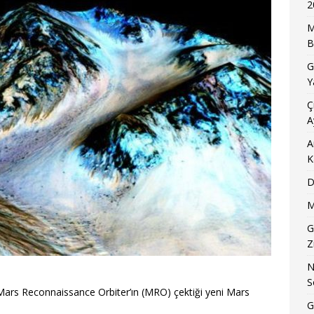
2
M
B
G
Y
Ç
A
A
K
D
M
G
Z
N
S
Mars Reconnaissance Orbiter’ın (MRO) çektiği yeni Mars
G