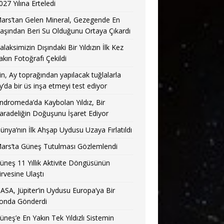
027 Yılına Erteledi
ars’tan Gelen Mineral, Gezegende En
aşından Beri Su Olduğunu Ortaya Çıkardı
alaksimizin Dışındaki Bir Yıldızın İlk Kez
akın Fotoğrafı Çekildi
in, Ay toprağından yapılacak tuğlalarla
y’da bir üs inşa etmeyi test ediyor
ndromeda’da Kaybolan Yıldız, Bir
aradeliğin Doğuşunu İşaret Ediyor
ünya’nın İlk Ahşap Uydusu Uzaya Fırlatıldı
ars’ta Güneş Tutulması Gözlemlendi
üneş 11 Yıllık Aktivite Döngüsünün
irvesine Ulaştı
ASA, Jüpiter’in Uydusu Europa’ya Bir
onda Gönderdi
üneş’e En Yakın Tek Yıldızlı Sistemin