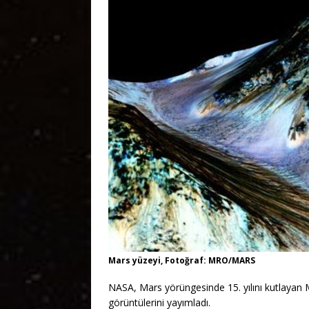
Mars yüzeyi, Fotoğraf: MRO/MARS
NASA, Mars yörüngesinde 15. yılını kutlayan 
görüntülerini yayımladı.