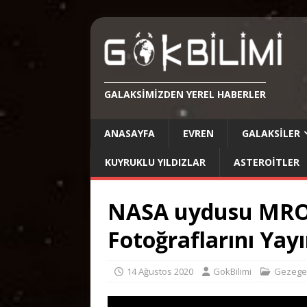
GALAKSIMIZDEN YEREL HABERLER
ANASAYFA
EVREN
GALAKSILER
KUYRUKLU YILDIZLAR
ASTEROITLER
NASA uydusu MRO,
Fotoğraflarını Yay
14 Ağustos 2020
GokBilimi
Gezege