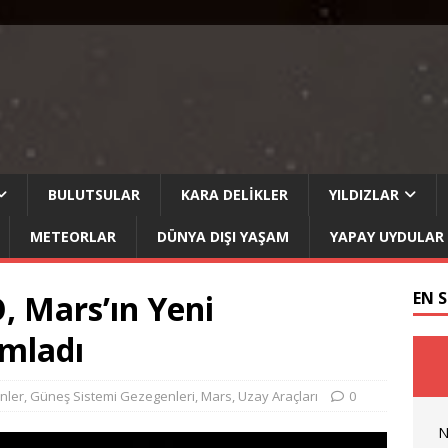
BULUTSULAR
KARA DELIKLER
YILDIZLAR
METEORLAR
DÜNYA DIŞI YAŞAM
YAPAY UYDULAR
 Mars’ın Yeni
EN 
ımladı
nler
,
Güneş Sistemi Gezegenleri
,
Mars
,
Uzay Araçları
0
N