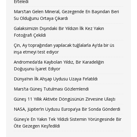
Erteledi
Mars’tan Gelen Mineral, Gezegende En Başından Beri
Su Olduğunu Ortaya Çıkardı
Galaksimizin Dışındaki Bir Yıldızın İlk Kez Yakın
Fotoğrafı Çekildi
Çin, Ay toprağından yapılacak tuğlalarla Ay’da bir üs
inşa etmeyi test ediyor
Andromeda’da Kaybolan Yıldız, Bir Karadeliğin
Doğuşunu İşaret Ediyor
Dünya’nın İlk Ahşap Uydusu Uzaya Fırlatıldı
Mars’ta Güneş Tutulması Gözlemlendi
Güneş 11 Yıllık Aktivite Döngüsünün Zirvesine Ulaştı
NASA, Jüpiter’in Uydusu Europa’ya Bir Sonda Gönderdi
Güneş’e En Yakın Tek Yıldızlı Sistemin Yörüngesinde Bir
Öte Gezegen Keşfedildi