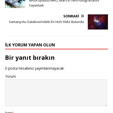
NASA uydusu MRO, Mars’ın Yeni Fotoğraflarını
Yayımladı
SONRAKI
Samanyolu Galaksisi’ndeki En Hızlı Yıldız Bulundu
İLK YORUM YAPAN OLUN
Bir yanıt bırakın
E-posta hesabınız yayımlanmayacak.
Yorum
İsim
*