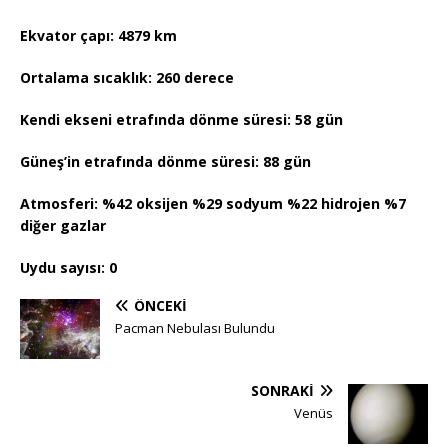
Ekvator çapı: 4879 km
Ortalama sıcaklık: 260 derece
Kendi ekseni etrafında dönme süresi: 58 gün
Güneş’in etrafında dönme süresi: 88 gün
Atmosferi: %42 oksijen %29 sodyum %22 hidrojen
%7
diğer gazlar
Uydu sayısı: 0
ÖNCEKI
Pacman Nebulası Bulundu
SONRAKI
Venüs