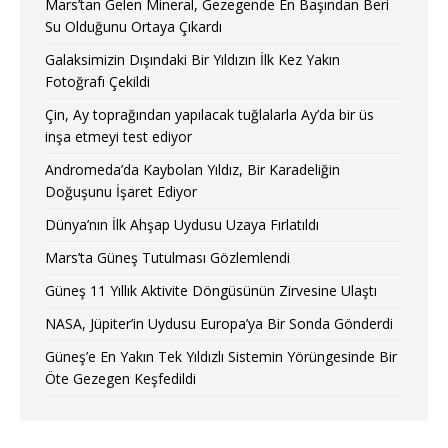
Mars’tan Gelen Mineral, Gezegende En Başından Beri
Su Olduğunu Ortaya Çıkardı
Galaksimizin Dışındaki Bir Yıldızın İlk Kez Yakın
Fotoğrafı Çekildi
Çin, Ay toprağından yapılacak tuğlalarla Ay’da bir üs
inşa etmeyi test ediyor
Andromeda’da Kaybolan Yıldız, Bir Karadeliğin
Doğuşunu İşaret Ediyor
Dünya’nın İlk Ahşap Uydusu Uzaya Fırlatıldı
Mars’ta Güneş Tutulması Gözlemlendi
Güneş 11 Yıllık Aktivite Döngüsünün Zirvesine Ulaştı
NASA, Jüpiter’in Uydusu Europa’ya Bir Sonda Gönderdi
Güneş’e En Yakın Tek Yıldızlı Sistemin Yörüngesinde Bir
Öte Gezegen Keşfedildi