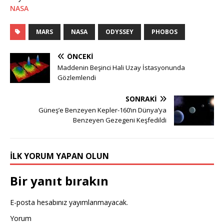
NASA
MARS
NASA
ODYSSEY
PHOBOS
ÖNCEKI
Maddenin Beşinci Hali Uzay İstasyonunda
Gözlemlendi
SONRAKI
Güneş’e Benzeyen Kepler-160’ın Dünya’ya
Benzeyen Gezegeni Keşfedildi
İLK YORUM YAPAN OLUN
Bir yanıt bırakın
E-posta hesabınız yayımlanmayacak.
Yorum