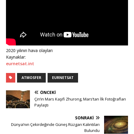
2020 yılının hava olayları
Kaynaklar:
eurnetsat.int
ATMOSFER
EURNETSAT
ÖNCEKI
Çin’in Mars Kaşifi Zhurong, Mars’tan İlk Fotoğrafları
Paylaştı
SONRAKI
Dünya’nın Çekirdeğinde Güneş Rüzgarı Kalıntıları
Bulundu