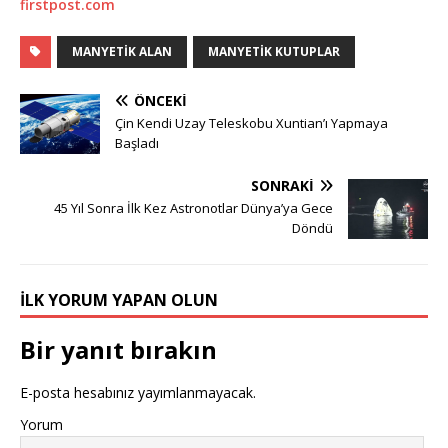
firstpost.com
MANYETIK ALAN
MANYETIK KUTUPLAR
ÖNCEKI
Çin Kendi Uzay Teleskobu Xuntian’ı Yapmaya
Başladı
SONRAKI
45 Yıl Sonra İlk Kez Astronotlar Dünya’ya Gece
Döndü
İLK YORUM YAPAN OLUN
Bir yanıt bırakın
E-posta hesabınız yayımlanmayacak.
Yorum