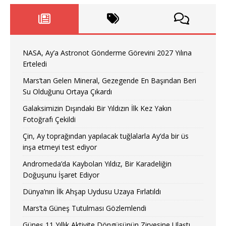
NASA, Ay’a Astronot Gönderme Görevini 2027 Yılına
Erteledi
Mars’tan Gelen Mineral, Gezegende En Başından Beri
Su Olduğunu Ortaya Çıkardı
Galaksimizin Dışındaki Bir Yıldızın İlk Kez Yakın
Fotoğrafı Çekildi
Çin, Ay toprağından yapılacak tuğlalarla Ay’da bir üs
inşa etmeyi test ediyor
Andromeda’da Kaybolan Yıldız, Bir Karadeliğin
Doğuşunu İşaret Ediyor
Dünya’nın İlk Ahşap Uydusu Uzaya Fırlatıldı
Mars’ta Güneş Tutulması Gözlemlendi
Güneş 11 Yıllık Aktivite Döngüsünün Zirvesine Ulaştı