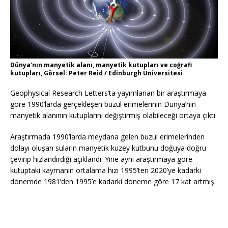
Dünya'nın manyetik alanı, manyetik kutupları ve coğrafi
kutupları, Görsel: Peter Reid / Edinburgh Üniversitesi
Geophysical Research Letters’ta yayımlanan bir araştırmaya
göre 1990’larda gerçekleşen buzul erimelerinin Dünya’nın
manyetik alanının kutuplarını değiştirmiş olabileceği ortaya çıktı.
Araştırmada 1990’larda meydana gelen buzul erimelerinden
dolayı oluşan suların manyetik kuzey kutbunu doğuya doğru
çevirip hızlandırdığı açıklandı. Yine aynı araştırmaya göre
kutuptaki kaymanın ortalama hızı 1995’ten 2020’ye kadarki
dönemde 1981’den 1995’e kadarki döneme göre 17 kat artmış.