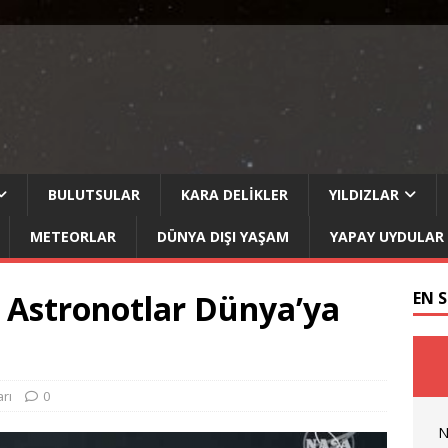
BULUTSULAR
KARA DELIKLER
YILDIZLAR
METEORLAR
DÜNYA DIŞI YAŞAM
YAPAY UYDULAR
ez Astronotlar Dünya’ya
EN 
rı
0
N