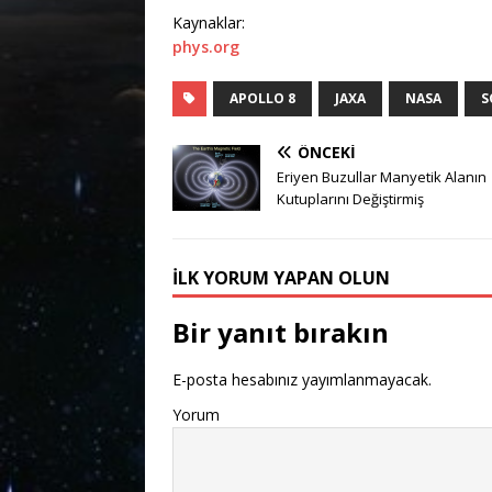
Kaynaklar:
phys.org
APOLLO 8
JAXA
NASA
S
ÖNCEKI
Eriyen Buzullar Manyetik Alanın
Kutuplarını Değiştirmiş
İLK YORUM YAPAN OLUN
Bir yanıt bırakın
E-posta hesabınız yayımlanmayacak.
Yorum