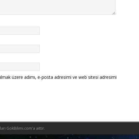
ılmak üzere adımı, e-posta adresimi ve web sitesi adresimi
rı GokBilimi.com'a aittir.