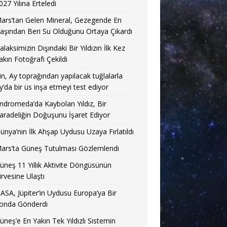
027 Yılına Erteledi
ars’tan Gelen Mineral, Gezegende En
aşından Beri Su Olduğunu Ortaya Çıkardı
alaksimizin Dışındaki Bir Yıldızın İlk Kez
akın Fotoğrafı Çekildi
in, Ay toprağından yapılacak tuğlalarla
y’da bir üs inşa etmeyi test ediyor
ndromeda’da Kaybolan Yıldız, Bir
aradeliğin Doğuşunu İşaret Ediyor
ünya’nın İlk Ahşap Uydusu Uzaya Fırlatıldı
ars’ta Güneş Tutulması Gözlemlendi
üneş 11 Yıllık Aktivite Döngüsünün
irvesine Ulaştı
ASA, Jüpiter’in Uydusu Europa’ya Bir
onda Gönderdi
üneş’e En Yakın Tek Yıldızlı Sistemin