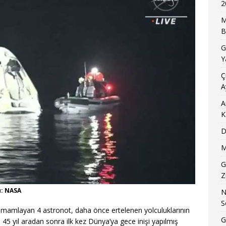
2
M
B
G
Y
Ç
A
A
K
D
M
G
Z
ü: NASA
N
S
tamamlayan 4 astronot, daha önce ertelenen yolculuklarının
G
5 yıl aradan sonra ilk kez Dünya’ya gece inişi yapılmış