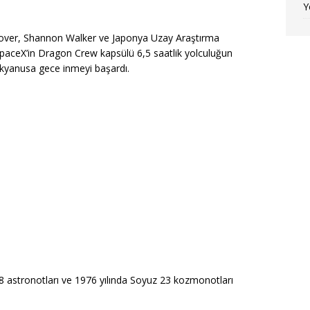
Y
lover, Shannon Walker ve Japonya Uzay Araştırma
SpaceX’in Dragon Crew kapsülü 6,5 saatlik yolculuğun
okyanusa gece inmeyi başardı.
 8 astronotları ve 1976 yılında Soyuz 23 kozmonotları