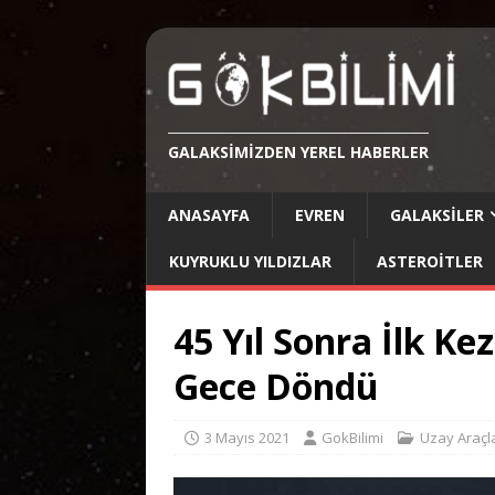
GALAKSIMIZDEN YEREL HABERLER
ANASAYFA
EVREN
GALAKSILER
KUYRUKLU YILDIZLAR
ASTEROITLER
45 Yıl Sonra İlk K
Gece Döndü
3 Mayıs 2021
GokBilimi
Uzay Araçla