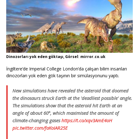
Dinozorları yok eden göktaşı, Görsel: mirror.co.uk
İngiltere’de Imperial College London’da çalışan bilim insanları
dinozorları yok eden gök taşının bir simülasyonunu yaptı.
New simulations have revealed the asteroid that doomed
the dinosaurs struck Earth at the 'deadliest possible' angle.
The simulations show that the asteroid hit Earth at an
angle of about 60°, which maximised the amount of
climate-changing gases
https://t.co/xqv3AmE4oH
pic.twitter.com/faKoIAR25E