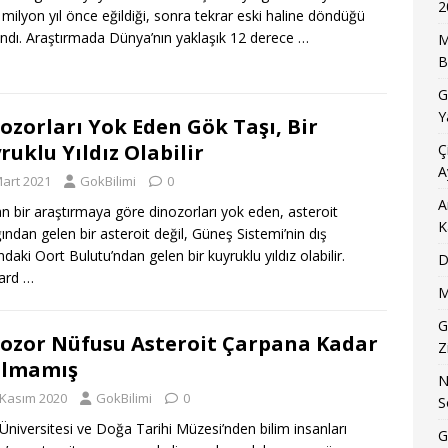
2
6 milyon yıl önce eğildiği, sonra tekrar eski haline döndüğü
andı. Araştırmada Dünya’nın yaklaşık 12 derece
…
M
B
G
Y
ozorları Yok Eden Gök Taşı, Bir
ruklu Yıldız Olabilir
Ç
A
Mart 2021
GokBilimi
0
A
an bir araştırmaya göre dinozorları yok eden, asteroit
K
ından gelen bir asteroit değil, Güneş Sistemi’nin dış
ndaki Oort Bulutu’ndan gelen bir kuyruklu yıldız olabilir.
D
ard
…
M
G
ozor Nüfusu Asteroit Çarpana Kadar
Z
almamış
N
 Kasım 2020
GokBilimi
0
S
Üniversitesi ve Doğa Tarihi Müzesi’nden bilim insanları
G