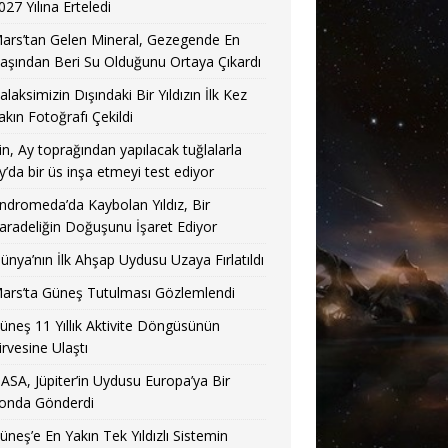
027 Yılına Erteledi
ars’tan Gelen Mineral, Gezegende En
aşından Beri Su Olduğunu Ortaya Çıkardı
alaksimizin Dışındaki Bir Yıldızın İlk Kez
akın Fotoğrafı Çekildi
in, Ay toprağından yapılacak tuğlalarla
y’da bir üs inşa etmeyi test ediyor
ndromeda’da Kaybolan Yıldız, Bir
aradeliğin Doğuşunu İşaret Ediyor
ünya’nın İlk Ahşap Uydusu Uzaya Fırlatıldı
ars’ta Güneş Tutulması Gözlemlendi
üneş 11 Yıllık Aktivite Döngüsünün
irvesine Ulaştı
ASA, Jüpiter’in Uydusu Europa’ya Bir
onda Gönderdi
üneş’e En Yakın Tek Yıldızlı Sistemin