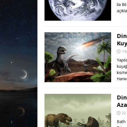
ila 8
açıkl
Din
Kuy
7 
Yapıl
kuşağ
kısmı
Harw
Din
Az
22
Bath 