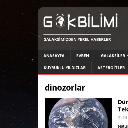
GALAKSIMIZDEN YEREL HABERLER
ANASAYFA
EVREN
GALAKSILER
KUYRUKLU YILDIZLAR
ASTEROITLER
dinozorlar
Dün
Tek
24
Natur