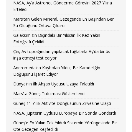
NASA, Ay’a Astronot Gönderme Görevini 2027 Yılına
Erteledi
Mars’tan Gelen Mineral, Gezegende En Başından Beri
Su Olduğunu Ortaya Çıkardı
Galaksimizin Dışındaki Bir Yıldızın İlk Kez Yakın
Fotoğrafı Çekildi
Çin, Ay toprağından yapılacak tuğlalarla Ay’da bir üs
inşa etmeyi test ediyor
Andromeda’da Kaybolan Yıldız, Bir Karadeliğin
Doğuşunu İşaret Ediyor
Dünya’nın İlk Ahşap Uydusu Uzaya Fırlatıldı
Mars’ta Güneş Tutulması Gözlemlendi
Güneş 11 Yıllık Aktivite Döngüsünün Zirvesine Ulaştı
NASA, Jüpiter’in Uydusu Europa’ya Bir Sonda Gönderdi
Güneş’e En Yakın Tek Yıldızlı Sistemin Yörüngesinde Bir
Öte Gezegen Keşfedildi