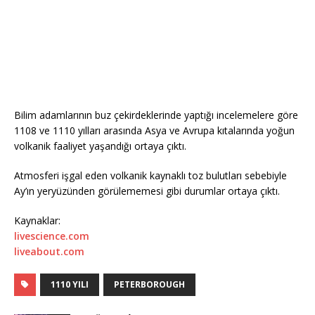
Bilim adamlarının buz çekirdeklerinde yaptığı incelemelere göre
1108 ve 1110 yılları arasında Asya ve Avrupa kıtalarında yoğun
volkanik faaliyet yaşandığı ortaya çıktı.
Atmosferi işgal eden volkanik kaynaklı toz bulutları sebebiyle
Ay’ın yeryüzünden görülememesi gibi durumlar ortaya çıktı.
Kaynaklar:
livescience.com
l
iveabout.com
1110 YILI
PETERBOROUGH