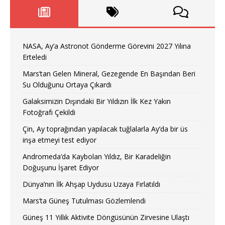
NASA, Ay’a Astronot Gönderme Görevini 2027 Yılına
Erteledi
Mars’tan Gelen Mineral, Gezegende En Başından Beri
Su Olduğunu Ortaya Çıkardı
Galaksimizin Dışındaki Bir Yıldızın İlk Kez Yakın
Fotoğrafı Çekildi
Çin, Ay toprağından yapılacak tuğlalarla Ay’da bir üs
inşa etmeyi test ediyor
Andromeda’da Kaybolan Yıldız, Bir Karadeliğin
Doğuşunu İşaret Ediyor
Dünya’nın İlk Ahşap Uydusu Uzaya Fırlatıldı
Mars’ta Güneş Tutulması Gözlemlendi
Güneş 11 Yıllık Aktivite Döngüsünün Zirvesine Ulaştı