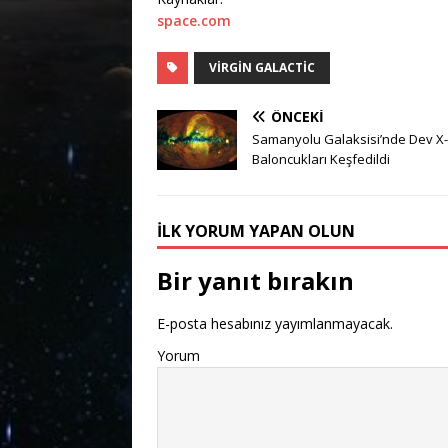
space.com
VIRGIN GALACTIC
ÖNCEKI
Samanyolu Galaksisi’nde Dev X-I
Baloncukları Keşfedildi
İLK YORUM YAPAN OLUN
Bir yanıt bırakın
E-posta hesabınız yayımlanmayacak.
Yorum