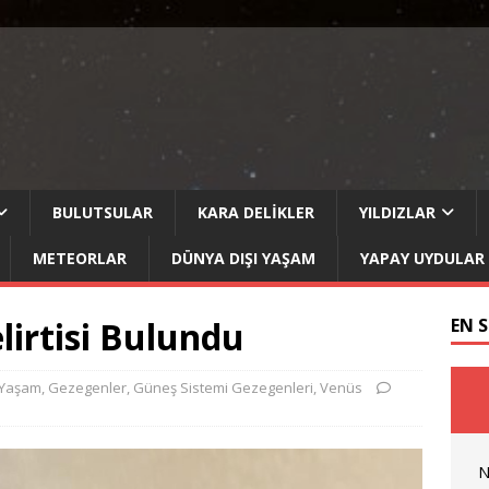
BULUTSULAR
KARA DELIKLER
YILDIZLAR
METEORLAR
DÜNYA DIŞI YAŞAM
YAPAY UYDULAR
irtisi Bulundu
EN 
 Yaşam
,
Gezegenler
,
Güneş Sistemi Gezegenleri
,
Venüs
N