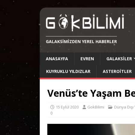
GALAKSIMIZDEN YEREL HABERLER
ANASAYFA
EVREN
GALAKSILER
KUYRUKLU YILDIZLAR
ASTEROITLER
Venüs’te Yaşam Bel
15 Eylül 2020
GokBilimi
Dünya Dışı
0