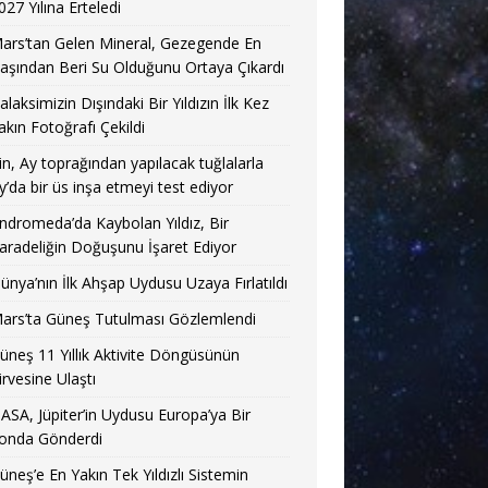
027 Yılına Erteledi
ars’tan Gelen Mineral, Gezegende En
aşından Beri Su Olduğunu Ortaya Çıkardı
alaksimizin Dışındaki Bir Yıldızın İlk Kez
akın Fotoğrafı Çekildi
in, Ay toprağından yapılacak tuğlalarla
y’da bir üs inşa etmeyi test ediyor
ndromeda’da Kaybolan Yıldız, Bir
aradeliğin Doğuşunu İşaret Ediyor
ünya’nın İlk Ahşap Uydusu Uzaya Fırlatıldı
ars’ta Güneş Tutulması Gözlemlendi
üneş 11 Yıllık Aktivite Döngüsünün
irvesine Ulaştı
ASA, Jüpiter’in Uydusu Europa’ya Bir
onda Gönderdi
üneş’e En Yakın Tek Yıldızlı Sistemin