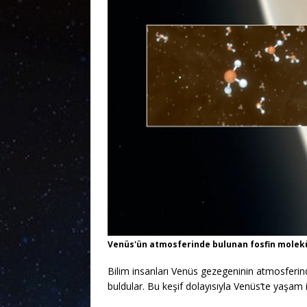
Venüs'ün atmosferinde bulunan fosfin molekül
Bilim insanları Venüs gezegeninin atmosferind
buldular. Bu keşif dolayısıyla Venüs’te yaşam ih