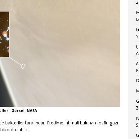
2
M
B
G
Y
Ç
A
A
K
D
M
G
Z
leri, Görsel: NASA
N
e bakteriler tarafından üretilme ihtimali bulunan fosfin gazı
S
timali olabilir.
G