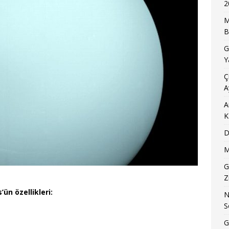
2
M
B
G
Y
Ç
A
A
K
D
M
G
Z
ün özellikleri:
N
S
G