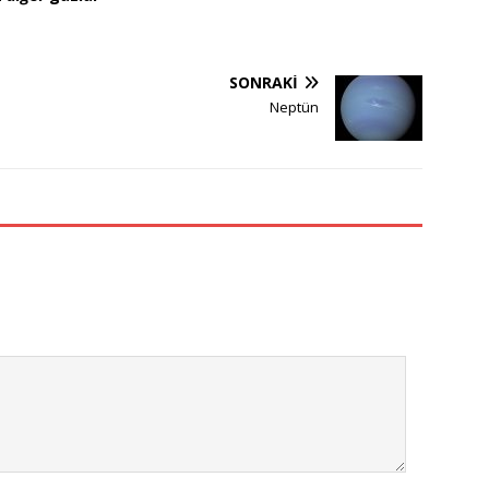
SONRAKI
Neptün