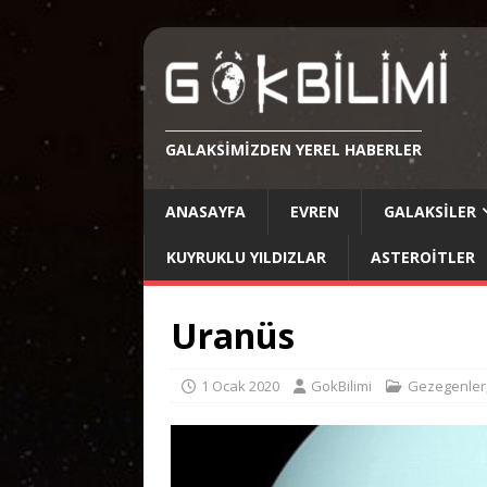
GALAKSIMIZDEN YEREL HABERLER
ANASAYFA
EVREN
GALAKSILER
KUYRUKLU YILDIZLAR
ASTEROITLER
Uranüs
1 Ocak 2020
GokBilimi
Gezegenler