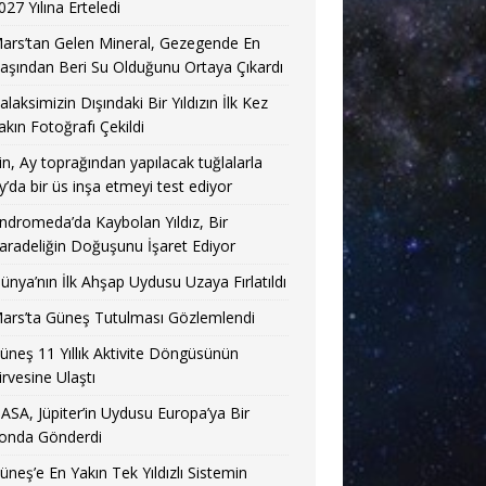
027 Yılına Erteledi
ars’tan Gelen Mineral, Gezegende En
aşından Beri Su Olduğunu Ortaya Çıkardı
alaksimizin Dışındaki Bir Yıldızın İlk Kez
akın Fotoğrafı Çekildi
in, Ay toprağından yapılacak tuğlalarla
y’da bir üs inşa etmeyi test ediyor
ndromeda’da Kaybolan Yıldız, Bir
aradeliğin Doğuşunu İşaret Ediyor
ünya’nın İlk Ahşap Uydusu Uzaya Fırlatıldı
ars’ta Güneş Tutulması Gözlemlendi
üneş 11 Yıllık Aktivite Döngüsünün
irvesine Ulaştı
ASA, Jüpiter’in Uydusu Europa’ya Bir
onda Gönderdi
üneş’e En Yakın Tek Yıldızlı Sistemin