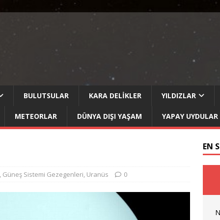
BULUTSULAR
KARA DELIKLER
YILDIZLAR
METEORLAR
DÜNYA DIŞI YAŞAM
YAPAY UYDULAR
EN 
,
Güneş Sistemi Gezegenleri
,
Uranüs
0
N