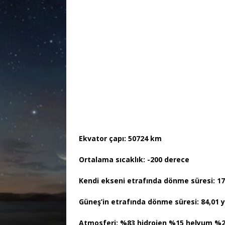
Ekvator çapı: 50724 km
Ortalama sıcaklık: -200 derece
Kendi ekseni etrafında dönme süresi: 17
Güneş’in etrafında dönme süresi: 84,01 y
Atmosferi:
%83 hidrojen %15 helyum %2 