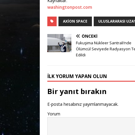
Kaynaklar:
washingtonpost.com
AXION SPACE
ULUSLARARASI UZA
ÖNCEKI
Fukuşima Nükleer Santrali’nde
Ölümcül Seviyede Radyasyon Te
Edildi
İLK YORUM YAPAN OLUN
Bir yanıt bırakın
E-posta hesabınız yayımlanmayacak.
Yorum