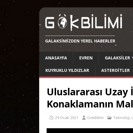
GALAKSIMIZDEN YEREL HABERLER
ANASAYFA
EVREN
GALAKSILER
KUYRUKLU YILDIZLAR
ASTEROITLER
Uluslararası Uzay 
Konaklamanın Mali
29 Ocak 2021
GokBilimi
Teknoloji
,