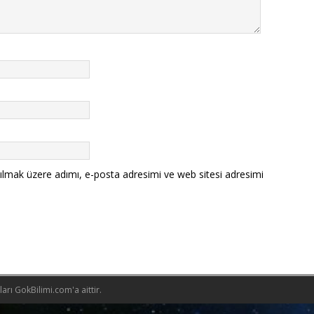
ılmak üzere adımı, e-posta adresimi ve web sitesi adresimi
rı GokBilimi.com'a aittir.