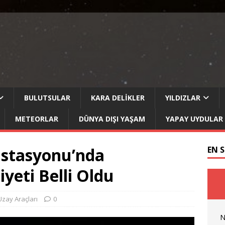
BULUTSULAR
KARA DELIKLER
YILDIZLAR
METEORLAR
DÜNYA DIŞI YAŞAM
YAPAY UYDULAR
İstasyonu’nda
EN 
yeti Belli Oldu
Uzay Araçları
0
N