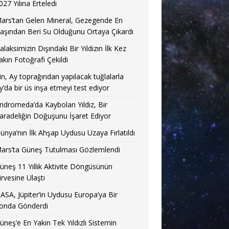
027 Yılına Erteledi
ars’tan Gelen Mineral, Gezegende En
aşından Beri Su Olduğunu Ortaya Çıkardı
alaksimizin Dışındaki Bir Yıldızın İlk Kez
akın Fotoğrafı Çekildi
in, Ay toprağından yapılacak tuğlalarla
y’da bir üs inşa etmeyi test ediyor
ndromeda’da Kaybolan Yıldız, Bir
aradeliğin Doğuşunu İşaret Ediyor
ünya’nın İlk Ahşap Uydusu Uzaya Fırlatıldı
ars’ta Güneş Tutulması Gözlemlendi
üneş 11 Yıllık Aktivite Döngüsünün
irvesine Ulaştı
ASA, Jüpiter’in Uydusu Europa’ya Bir
onda Gönderdi
üneş’e En Yakın Tek Yıldızlı Sistemin