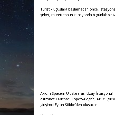
Turistik uçuşlara başlamadan önce, istasyona 
şirket, mürettebatın istasyonda 8 günlük bir ta
Axiom Space’in Uluslararası Uzay İstasyonu’na
astronotu Michael López-Alegría, ABD’li girişi
girişimci Eytan Stibbe’den oluşacak.