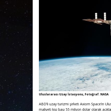
Uluslararası Uzay İstasyonu, Fotoğraf: NASA
ABD’li uzay turizmi şirketi Axiom Space’in Ulus
maliyeti kişi başı 55 milyon dolar olarak açıkla