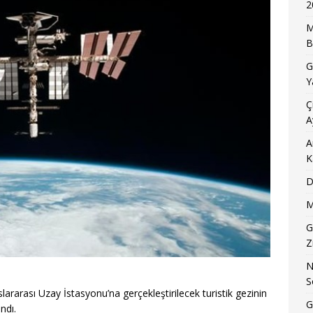
2
M
B
G
Y
Ç
A
A
K
D
M
G
Z
N
S
lararası Uzay İstasyonu’na gerçekleştirilecek turistik gezinin
G
ndı.