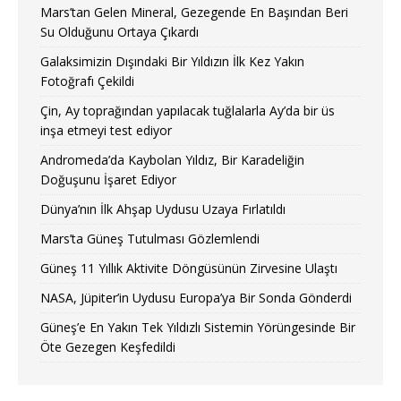
Mars’tan Gelen Mineral, Gezegende En Başından Beri
Su Olduğunu Ortaya Çıkardı
Galaksimizin Dışındaki Bir Yıldızın İlk Kez Yakın
Fotoğrafı Çekildi
Çin, Ay toprağından yapılacak tuğlalarla Ay’da bir üs
inşa etmeyi test ediyor
Andromeda’da Kaybolan Yıldız, Bir Karadeliğin
Doğuşunu İşaret Ediyor
Dünya’nın İlk Ahşap Uydusu Uzaya Fırlatıldı
Mars’ta Güneş Tutulması Gözlemlendi
Güneş 11 Yıllık Aktivite Döngüsünün Zirvesine Ulaştı
NASA, Jüpiter’in Uydusu Europa’ya Bir Sonda Gönderdi
Güneş’e En Yakın Tek Yıldızlı Sistemin Yörüngesinde Bir
Öte Gezegen Keşfedildi