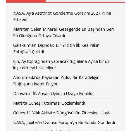
NASA, Ay’a Astronot Gönderme Görevini 2027 Yılına
Erteledi
Mars’tan Gelen Mineral, Gezegende En Başından Beri
Su Olduğunu Ortaya Çıkardı
Galaksimizin Dışındaki Bir Yıldızın İlk Kez Yakın
Fotoğrafı Çekildi
Çin, Ay toprağından yapılacak tuğlalarla Ay’da bir üs
inşa etmeyi test ediyor
Andromeda’da Kaybolan Yıldız, Bir Karadeliğin
Doğuşunu İşaret Ediyor
Dünya’nın İlk Ahşap Uydusu Uzaya Fırlatıldı
Mars’ta Güneş Tutulması Gözlemlendi
Güneş 11 Yıllık Aktivite Döngüsünün Zirvesine Ulaştı
NASA, Jüpiter’in Uydusu Europa’ya Bir Sonda Gönderdi