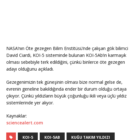
NASA’nın Öte gezegen Bilim Enstitüsü’nde çalışan gök bilimci
David Ciardi, KOI-5 sisteminde bulunan KOI-5Ab’in karmaşık
olması sebebiyle terk edildiğini, çünkü binlerce öte gezegen
adayı olduğunu açıkladı.
Gezegenimizin tek güneşinin olması bize normal gelse de,
evrenin geneline bakıldığında ender bir durum olduğu ortaya
çıkıyor. Çünkü yıldızların büyük çoğunluğu ikili veya üçlü yıldız
sistemlerinde yer alıyor.
Kaynaklar:
sciencealert.com
KOI-5
KOI-5AB
KUĞU TAKIM YILDIZI