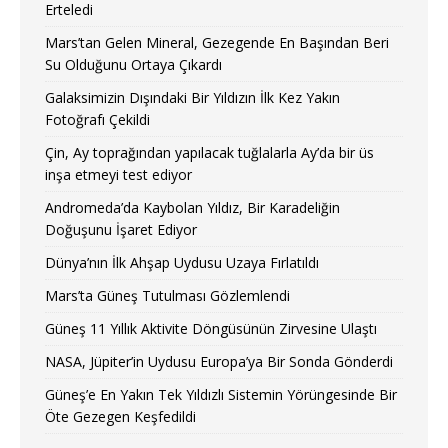
Erteledi
Mars’tan Gelen Mineral, Gezegende En Başından Beri
Su Olduğunu Ortaya Çıkardı
Galaksimizin Dışındaki Bir Yıldızın İlk Kez Yakın
Fotoğrafı Çekildi
Çin, Ay toprağından yapılacak tuğlalarla Ay’da bir üs
inşa etmeyi test ediyor
Andromeda’da Kaybolan Yıldız, Bir Karadeliğin
Doğuşunu İşaret Ediyor
Dünya’nın İlk Ahşap Uydusu Uzaya Fırlatıldı
Mars’ta Güneş Tutulması Gözlemlendi
Güneş 11 Yıllık Aktivite Döngüsünün Zirvesine Ulaştı
NASA, Jüpiter’in Uydusu Europa’ya Bir Sonda Gönderdi
Güneş’e En Yakın Tek Yıldızlı Sistemin Yörüngesinde Bir
Öte Gezegen Keşfedildi