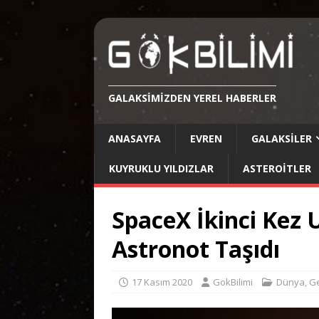
GALAKSIMIZDEN YEREL HABERLER
ANASAYFA
EVREN
GALAKSILER
KUYRUKLU YILDIZLAR
ASTEROITLER
SpaceX İkinci Kez
Astronot Taşıdı
17 Kasım 2020
GokBilimi
Dünya
,
G