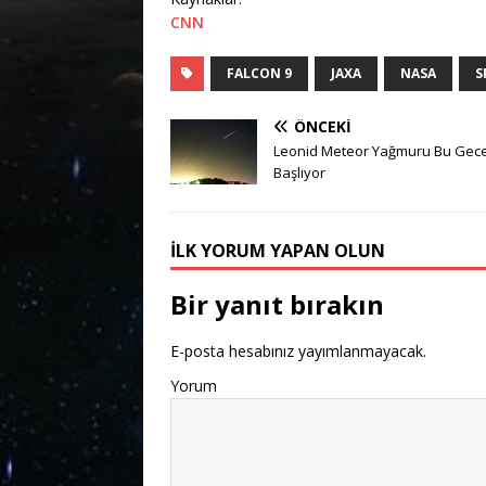
CNN
FALCON 9
JAXA
NASA
S
ÖNCEKI
Leonid Meteor Yağmuru Bu Gec
Başlıyor
İLK YORUM YAPAN OLUN
Bir yanıt bırakın
E-posta hesabınız yayımlanmayacak.
Yorum