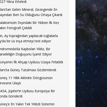
027 Yılına Erteledi
ars’tan Gelen Mineral, Gezegende En
aşından Beri Su Olduğunu Ortaya Çıkardı
alaksimizin Dışındaki Bir Yıldızın İlk Kez
akın Fotoğrafı Çekildi
in, Ay toprağından yapılacak tuğlalarla
y’da bir üs inşa etmeyi test ediyor
ndromeda’da Kaybolan Yıldız, Bir
aradeliğin Doğuşunu İşaret Ediyor
ünya’nın İlk Ahşap Uydusu Uzaya Fırlatıldı
ars’ta Güneş Tutulması Gözlemlendi
üneş 11 Yıllık Aktivite Döngüsünün
irvesine Ulaştı
ASA, Jüpiter’in Uydusu Europa’ya Bir
onda Gönderdi
üneş’e En Yakın Tek Yıldızlı Sistemin