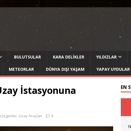
BULUTSULAR
KARA DELIKLER
YILDIZLAR
METEORLAR
DÜNYA DIŞI YAŞAM
YAPAY UYDULAR
 Uzay İstasyonuna
EN 
ezegenler
,
Uzay Araçları
0
N