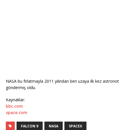
NASA bu fırlatmayla 2011 yılından beri uzaya ilk kez astronot
göndermiş oldu.
Kaynaklar:
bbc.com
space.com
FALCON 9
NASA
SPACEX