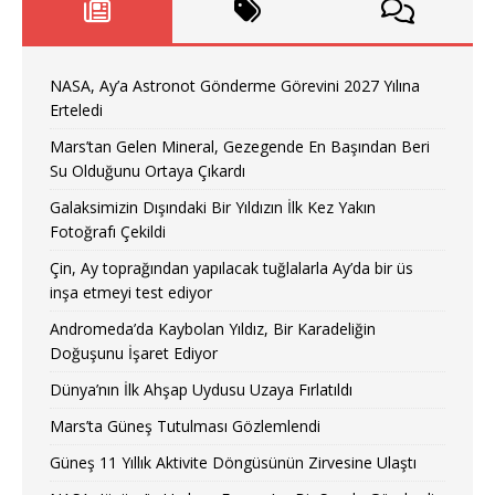
NASA, Ay’a Astronot Gönderme Görevini 2027 Yılına
Erteledi
Mars’tan Gelen Mineral, Gezegende En Başından Beri
Su Olduğunu Ortaya Çıkardı
Galaksimizin Dışındaki Bir Yıldızın İlk Kez Yakın
Fotoğrafı Çekildi
Çin, Ay toprağından yapılacak tuğlalarla Ay’da bir üs
inşa etmeyi test ediyor
Andromeda’da Kaybolan Yıldız, Bir Karadeliğin
Doğuşunu İşaret Ediyor
Dünya’nın İlk Ahşap Uydusu Uzaya Fırlatıldı
Mars’ta Güneş Tutulması Gözlemlendi
Güneş 11 Yıllık Aktivite Döngüsünün Zirvesine Ulaştı