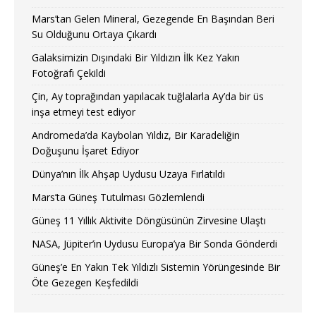
Mars’tan Gelen Mineral, Gezegende En Başından Beri
Su Olduğunu Ortaya Çıkardı
Galaksimizin Dışındaki Bir Yıldızın İlk Kez Yakın
Fotoğrafı Çekildi
Çin, Ay toprağından yapılacak tuğlalarla Ay’da bir üs
inşa etmeyi test ediyor
Andromeda’da Kaybolan Yıldız, Bir Karadeliğin
Doğuşunu İşaret Ediyor
Dünya’nın İlk Ahşap Uydusu Uzaya Fırlatıldı
Mars’ta Güneş Tutulması Gözlemlendi
Güneş 11 Yıllık Aktivite Döngüsünün Zirvesine Ulaştı
NASA, Jüpiter’in Uydusu Europa’ya Bir Sonda Gönderdi
Güneş’e En Yakın Tek Yıldızlı Sistemin Yörüngesinde Bir
Öte Gezegen Keşfedildi