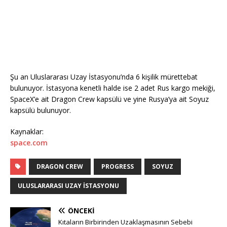
Şu an Uluslararası Uzay İstasyonu’nda 6 kişilik mürettebat
bulunuyor. İstasyona kenetli halde ise 2 adet Rus kargo mekiği,
SpaceX’e ait Dragon Crew kapsülü ve yine Rusya’ya ait Soyuz
kapsülü bulunuyor.
Kaynaklar:
space.com
DRAGON CREW
PROGRESS
SOYUZ
ULUSLARARASI UZAY ISTASYONU
ÖNCEKI
Kıtaların Birbirinden Uzaklaşmasının Sebebi