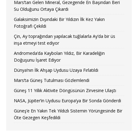
Mars’tan Gelen Mineral, Gezegende En Başından Beri
Su Olduğunu Ortaya Çıkardı
Galaksimizin Dışındaki Bir Yıldızın İlk Kez Yakın
Fotoğrafı Çekildi
Çin, Ay toprağından yapılacak tuğlalarla Ay’da bir üs
inşa etmeyi test ediyor
Andromeda’da Kaybolan Yıldız, Bir Karadeliğin
Doğuşunu İşaret Ediyor
Dünya’nın İlk Ahşap Uydusu Uzaya Fırlatıldı
Mars’ta Güneş Tutulması Gözlemlendi
Güneş 11 Yıllık Aktivite Döngüsünün Zirvesine Ulaştı
NASA, Jüpiter’in Uydusu Europa’ya Bir Sonda Gönderdi
Güneş’e En Yakın Tek Yıldızlı Sistemin Yörüngesinde Bir
Öte Gezegen Keşfedildi