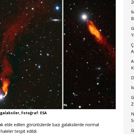
2
M
B
G
Y
Ç
A
A
K
D
M
G
Z
galaksiler, Fotoğraf: ESA
N
S
rak elde edilen görüntülerde bazı galaksilerde normal
G
leler tespit edildi.