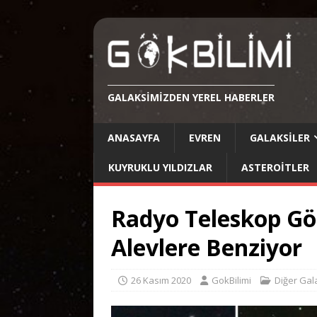
GALAKSIMIZDEN YEREL HABERLER
ANASAYFA
EVREN
GALAKSILER
KUYRUKLU YILDIZLAR
ASTEROITLER
Radyo Teleskop Gö
Alevlere Benziyor
26 Kasım 2020
GokBilimi
Diğer Gal