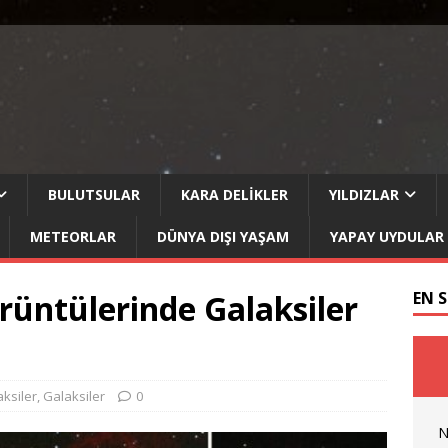
BULUTSULAR
KARA DELIKLER
YILDIZLAR
METEORLAR
DÜNYA DIŞI YAŞAM
YAPAY UYDULAR
rüntülerinde Galaksiler
EN 
aksiler
,
Galaksiler
0
N