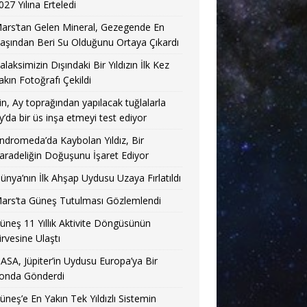
027 Yılına Erteledi
ars’tan Gelen Mineral, Gezegende En
aşından Beri Su Olduğunu Ortaya Çıkardı
alaksimizin Dışındaki Bir Yıldızın İlk Kez
akın Fotoğrafı Çekildi
in, Ay toprağından yapılacak tuğlalarla
y’da bir üs inşa etmeyi test ediyor
ndromeda’da Kaybolan Yıldız, Bir
aradeliğin Doğuşunu İşaret Ediyor
ünya’nın İlk Ahşap Uydusu Uzaya Fırlatıldı
ars’ta Güneş Tutulması Gözlemlendi
üneş 11 Yıllık Aktivite Döngüsünün
irvesine Ulaştı
ASA, Jüpiter’in Uydusu Europa’ya Bir
onda Gönderdi
üneş’e En Yakın Tek Yıldızlı Sistemin