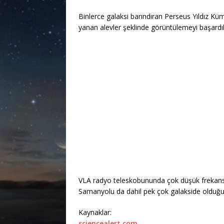
Binlerce galaksi barındıran Perseus Yıldız Küme
yanan alevler şeklinde görüntülemeyi başardıl
VLA radyo teleskobununda çok düşük frekanslı
Samanyolu da dahil pek çok galakside olduğu b
Kaynaklar:
sciencealert.com