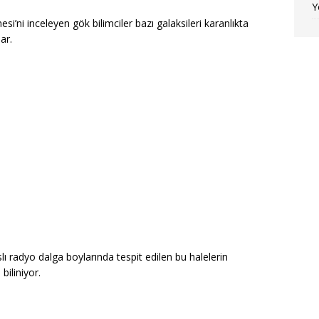
Y
si’ni inceleyen gök bilimciler bazı galaksileri karanlıkta
ar.
 radyo dalga boylarında tespit edilen bu halelerin
iliniyor.