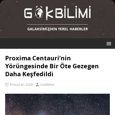
GALAKSIMIZDEN YEREL HABERLER
Proxima Centauri’nin
Yörüngesinde Bir Öte Gezegen
Daha Keşfedildi
9 Haziran 2020
GokBilimi