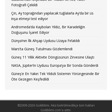
Fotoğrafı Çekildi
Çin, Ay toprağından yapılacak tuğlalarla Ay’da bir üs
inşa etmeyi test ediyor
Andromeda’da Kaybolan Yıldız, Bir Karadeliğin
Doğuşunu İşaret Ediyor
Dünya’nın İlk Ahşap Uydusu Uzaya Fırlatıldı
Mars’ta Güneş Tutulması Gözlemlendi
Güneş 11 Yıllık Aktivite Döngüsünün Zirvesine Ulaştı
NASA, Jüpiter’in Uydusu Europa’ya Bir Sonda Gönderdi
Güneş’e En Yakın Tek Yıldızlı Sistemin Yörüngesinde Bir
Öte Gezegen Keşfedildi
©2009-2026 GokBilimi. Aksi belirtilmedikçe tüm hakları
GokBilimi.com'a aittir.